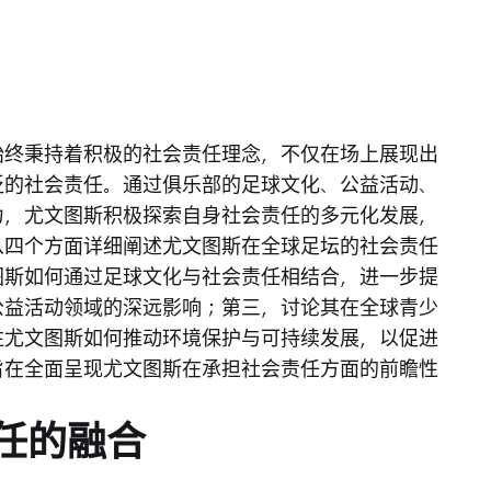
始终秉持着积极的社会责任理念，不仅在场上展现出
泛的社会责任。通过俱乐部的足球文化、公益活动、
力，尤文图斯积极探索自身社会责任的多元化发展，
从四个方面详细阐述尤文图斯在全球足坛的社会责任
图斯如何通过足球文化与社会责任相结合，进一步提
公益活动领域的深远影响；第三，讨论其在全球青少
注尤文图斯如何推动环境保护与可持续发展，以促进
旨在全面呈现尤文图斯在承担社会责任方面的前瞻性
任的融合