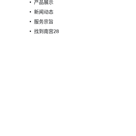
产品展示
新闻动态
服务宗旨
找到南宫28