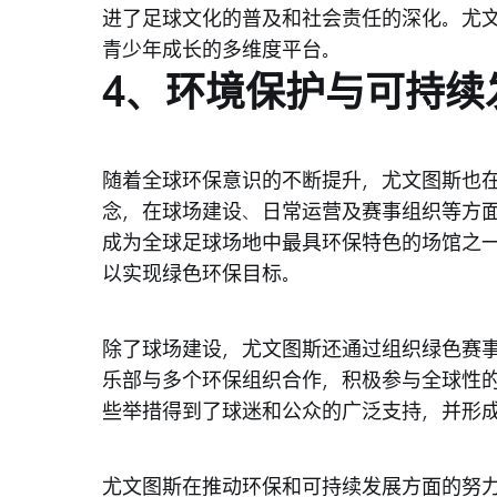
进了足球文化的普及和社会责任的深化。尤
青少年成长的多维度平台。
4、环境保护与可持续
随着全球环保意识的不断提升，尤文图斯也
念，在球场建设、日常运营及赛事组织等方
成为全球足球场地中最具环保特色的场馆之
以实现绿色环保目标。
除了球场建设，尤文图斯还通过组织绿色赛
乐部与多个环保组织合作，积极参与全球性
些举措得到了球迷和公众的广泛支持，并形
尤文图斯在推动环保和可持续发展方面的努