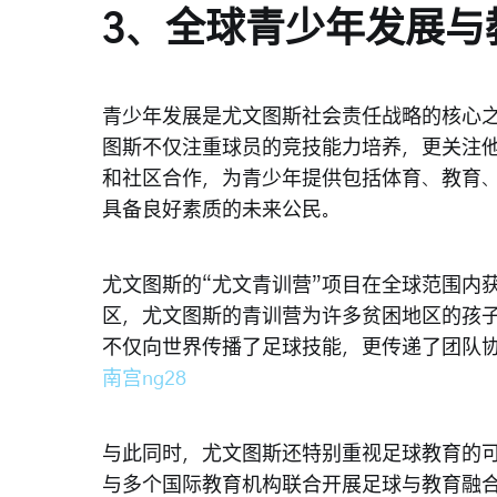
3、全球青少年发展与
青少年发展是尤文图斯社会责任战略的核心
图斯不仅注重球员的竞技能力培养，更关注
和社区合作，为青少年提供包括体育、教育
具备良好素质的未来公民。
尤文图斯的“尤文青训营”项目在全球范围内
区，尤文图斯的青训营为许多贫困地区的孩
不仅向世界传播了足球技能，更传递了团队
南宫ng28
与此同时，尤文图斯还特别重视足球教育的
与多个国际教育机构联合开展足球与教育融