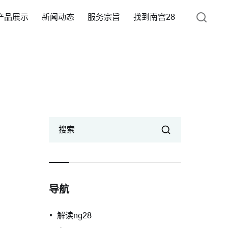
产品展示
新闻动态
服务宗旨
找到南宫28
搜索
导航
解读ng28