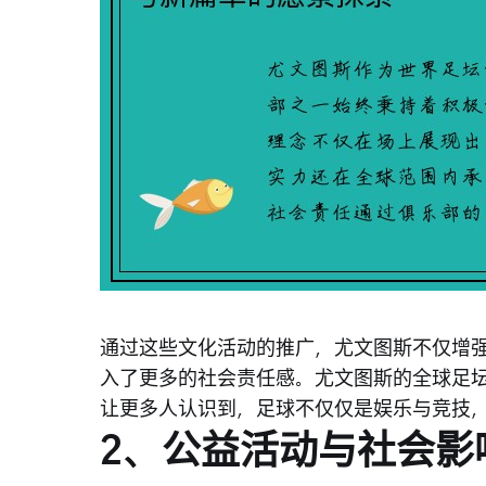
通过这些文化活动的推广，尤文图斯不仅增
入了更多的社会责任感。尤文图斯的全球足
让更多人认识到，足球不仅仅是娱乐与竞技
2、公益活动与社会影