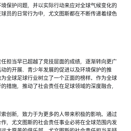
环境保护问题，并以实际行动来应对全球气候变化的
在球员的日常行为中，尤文图斯都在不断传递着绿色
责任担当早已超越了竞技层面的成绩，逐渐转向更广
活动的开展、青少年发展的促进以及环境保护的推
也为全球足球行业树立了一个正面的榜样。作为全球
行的措施，推动了社会责任在足球领域的深度融合，
探索创新，致力于为更多的人带来积极的影响。通过
合作，尤文图斯的社会责任事业必将在全球范围内发