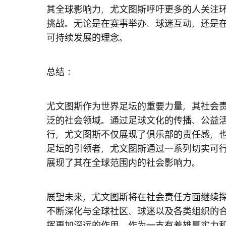
其全球影响力，尤文图斯呼吁更多的人关注
挑战。无论是在赛事举办、球迷互动，还是
可持续发展的理念。
总结：
尤文图斯作为世界足坛的重要力量，其社会
泛的社会领域。通过足球文化的传播、公益
行，尤文图斯不仅展现了俱乐部的责任感，
足坛的引领者，尤文图斯通过一系列切实可
展现了其在全球范围内的社会影响力。
展望未来，尤文图斯将在社会责任方面继续
不断深化与全球社区、球迷以及各类组织的