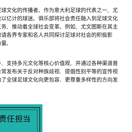
足球文化的传播者。作为意大利足球的代表之一，尤
数以亿计的球迷。俱乐部将社会责任融入到足球文化
义务，推动着全球社会变革。例如，尤文图斯在其主
邀请各界专家和名人共同探讨足球对社会的积极影
力量。
手、支持多元文化等核心价值观，并通过各种渠道普
台常发布关于反对种族歧视、提倡性别平等的宣传视
动了全球足球文化向更包容、更尊重多样性的方向发