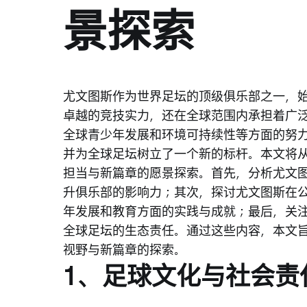
景探索
尤文图斯作为世界足坛的顶级俱乐部之一，
卓越的竞技实力，还在全球范围内承担着广
全球青少年发展和环境可持续性等方面的努
并为全球足坛树立了一个新的标杆。本文将
担当与新篇章的愿景探索。首先，分析尤文
升俱乐部的影响力；其次，探讨尤文图斯在
年发展和教育方面的实践与成就；最后，关
全球足坛的生态责任。通过这些内容，本文
视野与新篇章的探索。
1、足球文化与社会责