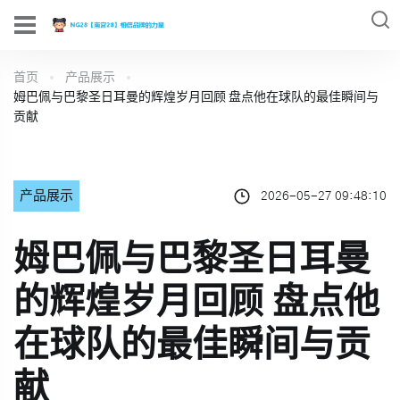
首页
产品展示
姆巴佩与巴黎圣日耳曼的辉煌岁月回顾 盘点他在球队的最佳瞬间与
贡献
产品展示
2026-05-27 09:48:10
姆巴佩与巴黎圣日耳曼
的辉煌岁月回顾 盘点他
在球队的最佳瞬间与贡
献