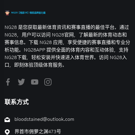
NG28 是您获取最新体育资讯和赛事直播的最佳平台。通过
NG28，用户可以访问 NG28官网，了解最新的体育动态和
赛事信息。下载 NG28 应用，享受便捷的赛事直播和专业分
析功能。NG28APP 提供全面的体育内容和互动体验，支持
NG28下载，轻松安装并快速进入体育世界。访问 NG28入
口，即刻体验顶级体育服务。
联系方式
bloodstained@outlook.com
界首市佣萝之渊473号