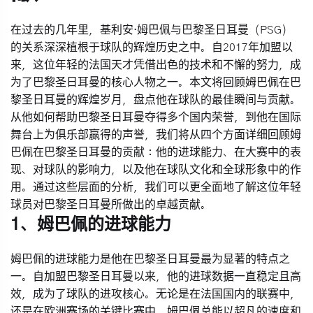
在过去的几年里，基利安·姆巴佩与巴黎圣日耳曼（PSG）
的关系深深植根于球队的辉煌历史之中。自2017年加盟以
来，这位年轻的法国天才凭借出色的技术和不懈的努力，成
为了巴黎圣日耳曼的核心人物之一。本文将回顾姆巴佩在巴
黎圣日耳曼的辉煌岁月，盘点他在球队的最佳瞬间与贡献。
从他如何帮助巴黎圣日耳曼夺得多个国内荣誉，到他在国际
舞台上为俱乐部赢得的声誉，我们将从四个方面详细回顾姆
巴佩在巴黎圣日耳曼的贡献：他的进球能力、在大赛中的表
现、对球队的影响力，以及他在球队文化和全球形象中的作
用。通过这些层面的分析，我们可以更全面地了解这位年轻
球员对巴黎圣日耳曼所做出的卓越贡献。
1、姆巴佩的进球能力
姆巴佩的进球能力是他在巴黎圣日耳曼最为显著的特点之
一。自加盟巴黎圣日耳曼以来，他的进球数据一直稳定且高
效，成为了球队的进攻核心。无论是在法国国内的联赛中，
还是在欧洲赛场的关键比赛中，姆巴佩总能以超凡的速度和