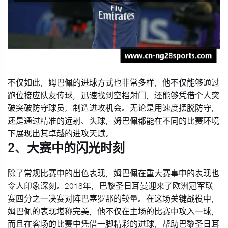
不仅如此，姆巴佩的进球方式也非常多样，他不仅能够通过
跑位接应队友传球，迅速找到空档射门，还能够凭借个人突
破突破防守球员，制造进攻机会。无论是用速度摆脱防守，
还是通过精准的远射、头球，姆巴佩都能在不同的比赛环境
下展现出其卓越的进攻天赋。
2、大赛中的闪光时刻
除了常规比赛中的出色表现，姆巴佩在重大赛事中的表现也
令人印象深刻。2018年，巴黎圣日耳曼迎来了欧洲冠军联
赛四分之一决赛对阵巴塞罗那的较量。在这场关键战役中，
姆巴佩的表现堪称完美，他不仅在主场的比赛中攻入一球，
而且在客场的比赛中凭借一脚精彩的进球，帮助巴黎圣日耳