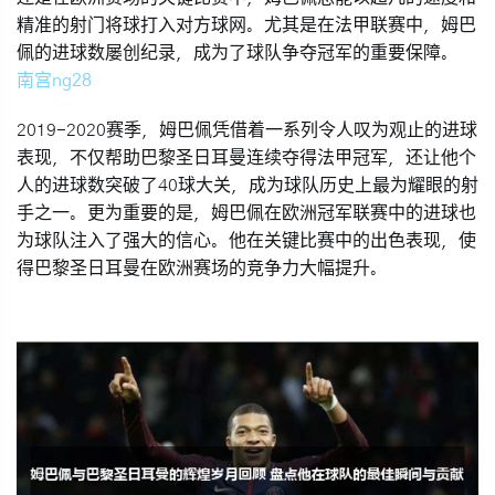
精准的射门将球打入对方球网。尤其是在法甲联赛中，姆巴
佩的进球数屡创纪录，成为了球队争夺冠军的重要保障。
南宫ng28
2019-2020赛季，姆巴佩凭借着一系列令人叹为观止的进球
表现，不仅帮助巴黎圣日耳曼连续夺得法甲冠军，还让他个
人的进球数突破了40球大关，成为球队历史上最为耀眼的射
手之一。更为重要的是，姆巴佩在欧洲冠军联赛中的进球也
为球队注入了强大的信心。他在关键比赛中的出色表现，使
得巴黎圣日耳曼在欧洲赛场的竞争力大幅提升。