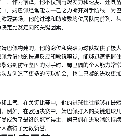
之一。作为前锋，他不仅拥有爆发力和速度，还具备
赛中，姆巴佩经常能以一己之力撕开对手防线，为巴
是欧冠赛场，他的进球和助攻数均位居队内前列，甚
为决定比赛走向的关键因素。
绕姆巴佩构建的，他的跑位和突破为球队提供了极大
巴佩凭借他的快速反应和敏锐嗅觉，能够迅速把握住
巴黎遇到防守坚固的对手时，姆巴佩的个人能力常常
给队友创造了更多的传球机会，也让巴黎的进攻更加
心和士气。在关键比赛中，他的进球往往能够在最短
利。例如，在欧冠决赛中，姆巴佩打入的关键进球几
耳曼成为了最终的冠军得主。姆巴佩在进攻端的持续
个人赢得了无数赞誉。