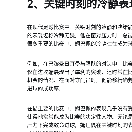
2、关键时刻的冷静表
在现代足球比赛中，关键时刻的冷静和决策
的表现堪称冷静无畏，他在面对压力时，总
很多重要的比赛中，姆巴佩的冷静往往成为
例如，在巴黎圣日耳曼与强队的对决中，比
仅在进攻端展现出了犀利的突破，还时常在
机会的情况。在面对守门员时，他能够精确
进球的成功率。
在最重要的比赛中，姆巴佩的表现几乎没有
使得他常常能成为比赛的决定性人物。无论
压力下完成致命进球，姆巴佩在关键时刻的