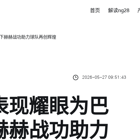
首页
解读ng28
下赫赫战功助力球队再创辉煌
2026-05-27 09:51:43
表现耀眼为巴
赫赫战功助力