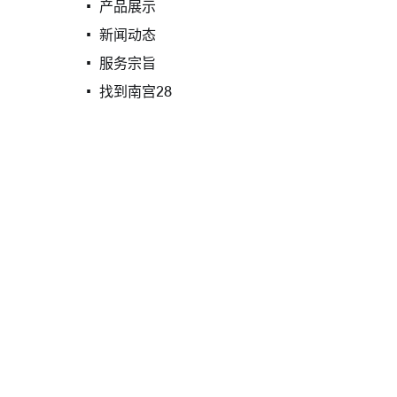
产品展示
新闻动态
服务宗旨
找到南宫28