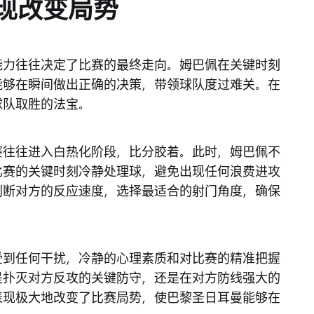
现改变局势
能力往往决定了比赛的最终走向。姆巴佩在关键时刻
能够在瞬间做出正确的决策，带领球队度过难关。在
球队取胜的法宝。
赛往往进入白热化阶段，比分胶着。此时，姆巴佩不
比赛的关键时刻冷静处理球，避免出现任何浪费进攻
判断对方的反应速度，选择最适合的射门角度，确保
受到任何干扰，冷静的心理素质和对比赛的精准把握
是扑灭对方反攻的关键防守，还是在对方防线强大的
表现极大地改变了比赛局势，使巴黎圣日耳曼能够在