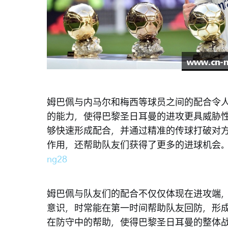
姆巴佩与内马尔和梅西等球员之间的配合令
的能力，使得巴黎圣日耳曼的进攻更具威胁
够快速形成配合，并通过精准的传球打破对
作用，还帮助队友们获得了更多的进球机会
ng28
姆巴佩与队友们的配合不仅仅体现在进攻端
意识，时常能在第一时间帮助队友回防，形
在防守中的帮助，使得巴黎圣日耳曼的整体