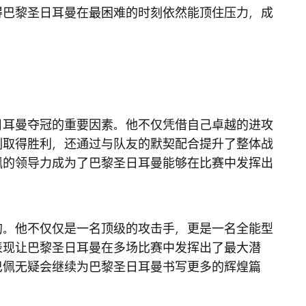
得巴黎圣日耳曼在最困难的时刻依然能顶住压力，成
日耳曼夺冠的重要因素。他不仅凭借自己卓越的进攻
刻取得胜利，还通过与队友的默契配合提升了整体战
佩的领导力成为了巴黎圣日耳曼能够在比赛中发挥出
的。他不仅仅是一名顶级的攻击手，更是一名全能型
表现让巴黎圣日耳曼在多场比赛中发挥出了最大潜
巴佩无疑会继续为巴黎圣日耳曼书写更多的辉煌篇