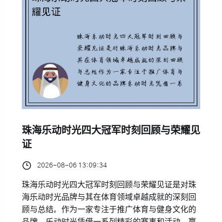
珠海乐动时光四大冠军时刻回顾与荣耀见
证
2026-08-06 13:09:34
珠海乐动时光四大冠军时刻回顾与荣耀见证是对珠
海乐动时光品牌与其在体育领域卓越成就的深刻回
顾与总结。作为一家专注于推广体育与健身文化的