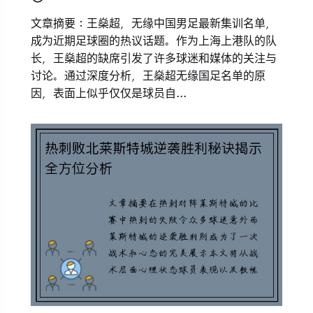
文章摘要：王燊超，无缘中国男足最新集训名单，
成为近期足球圈的热议话题。作为上海上港队的队
长，王燊超的缺席引发了许多球迷和媒体的关注与
讨论。通过深度分析，王燊超无缘国足名单的原
因，表面上似乎仅仅是球员自...