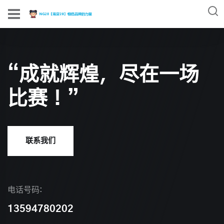
“成就辉煌，尽在一场
比赛！”
联系我们
电话号码:
13594780202