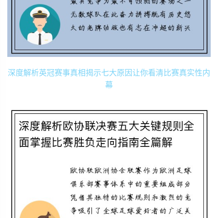
深度解析英冠赛事真相揭示七大原因让你看清比赛真实性内
幕