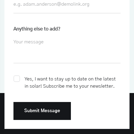
Anything else to add?
Yes, I want to stay up to date on the latest
in solar!
Subscribe me to your newsletter.
Submit Message