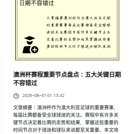
澳洲杯赛程重要节点盘点：五大关键日期
不容错过
2026-08-01 01:13:42
文章摘要：澳洲杯作为澳大利亚足球的重要赛事，
每届比赛都备受全球球迷的关注。赛程中有许多关
键节点决定着比赛的走势和结果，掌握这些重要的
时间节点对于球迷和球队来说都至关重要。本文将