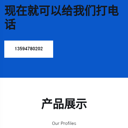
现在就可以给我们打电
话
13594780202
产品展示
Our Profiles