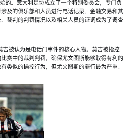
式开始的。意大利足协成立了一个特别委员会，专门负
对涉及的俱乐部和人员进行电话记录、金融交易和其
录、裁判的判罚情况以及相关人员的证词成为了调查
莫吉被认为是电话门事件的核心人物。莫吉被指控
响比赛中的裁判判罚，确保尤文图斯能够取得有利的
也有类似的操控行为，但尤文图斯的罪行最为严重。