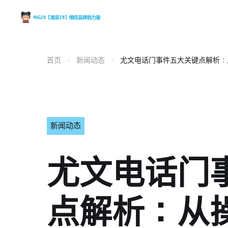
首页
新闻动态
尤文电话门事件五大关键点解析：
新闻动态
尤文电话门
点解析：从