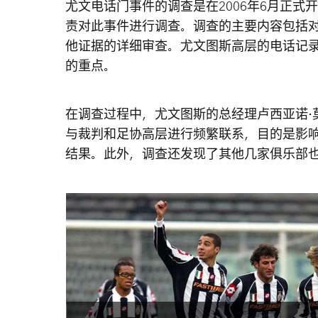
尤文电话门事件的调查是在2006年6月正
责对此事件进行调查。调查的主要内容包括
他证据的详细审查。尤文图斯高层的电话记
的重点。
在调查过程中，尤文图斯的总经理卢西亚诺·
与裁判和足协高层进行频繁联系，目的是影
结果。此外，调查还发现了其他几家俱乐部