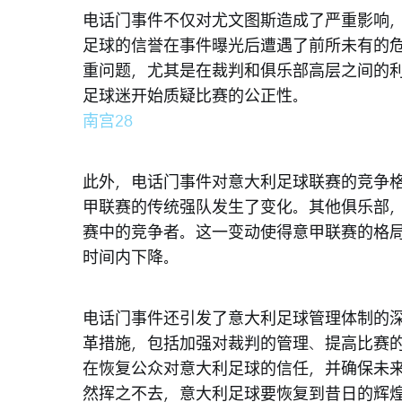
电话门事件不仅对尤文图斯造成了严重影响
足球的信誉在事件曝光后遭遇了前所未有的
重问题，尤其是在裁判和俱乐部高层之间的
足球迷开始质疑比赛的公正性。
南宫28
此外，电话门事件对意大利足球联赛的竞争
甲联赛的传统强队发生了变化。其他俱乐部，
赛中的竞争者。这一变动使得意甲联赛的格
时间内下降。
电话门事件还引发了意大利足球管理体制的
革措施，包括加强对裁判的管理、提高比赛
在恢复公众对意大利足球的信任，并确保未
然挥之不去，意大利足球要恢复到昔日的辉