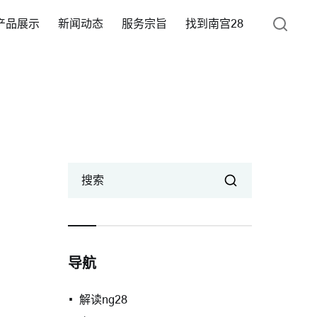
产品展示
新闻动态
服务宗旨
找到南宫28
搜索
导航
解读ng28