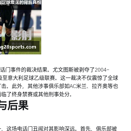
电话门事件的裁决结果。尤文图斯被剥夺了2004-
并被降级至意大利足球乙级联赛。这一裁决不仅震惊了全球
击。此外，其他涉事俱乐部如AC米兰、拉齐奥等也
面临了终身禁赛或其他刑事处分。
与后果
一，这场电话门丑闻对其影响深远。首先，俱乐部被