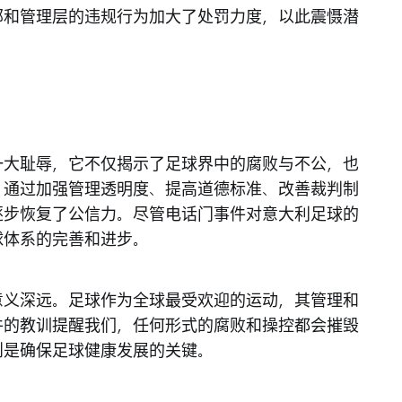
部和管理层的违规行为加大了处罚力度，以此震慑潜
一大耻辱，它不仅揭示了足球界中的腐败与不公，也
。通过加强管理透明度、提高道德标准、改善裁判制
逐步恢复了公信力。尽管电话门事件对意大利足球的
球体系的完善和进步。
意义深远。足球作为全球最受欢迎的运动，其管理和
件的教训提醒我们，任何形式的腐败和操控都会摧毁
则是确保足球健康发展的关键。