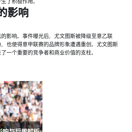
产生了积极作用。
的影响
远的影响。事件曝光后，尤文图斯被降级至意乙联
力，也使得意甲联赛的品牌形象遭遇重创。尤文图斯
去了一个重要的竞争者和商业价值的支柱。