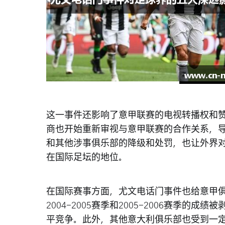
这一事件还影响了意甲联赛的电视转播权和
商也开始重新审视与意甲联赛的合作关系，
和其他涉事俱乐部的降级和处罚，也让外界
在国际足坛的地位。
在国际赛事方面，尤文电话门事件也给意甲
2004-2005赛季和2005-2006赛季
平竞争。此外，其他意大利俱乐部也受到一