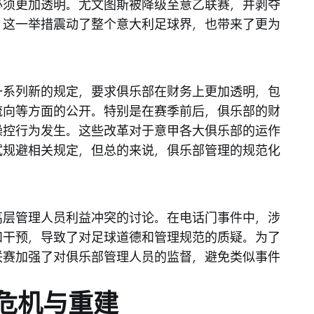
必须更加透明。尤文图斯被降级至意乙联赛，并剥夺
意甲冠军，这一举措震动了整个意大利足球界，也带来了更为
一系列新的规定，要求俱乐部在财务上更加透明，包
流向等方面的公开。特别是在赛季前后，俱乐部的财
操控行为发生。这些改革对于意甲各大俱乐部的运作
试规避相关规定，但总的来说，俱乐部管理的规范化
高层管理人员利益冲突的讨论。在电话门事件中，涉
和干预，导致了对足球道德和管理规范的质疑。为了
联赛加强了对俱乐部管理人员的监督，避免类似事件
危机与重建