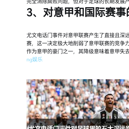
完全消除腐败问题，但对于足球的长期发展
3、对意甲和国际赛事
尤文电话门事件对意甲联赛产生了直接且深
赛，这一决定极大地削弱了意甲联赛的竞争
作为意甲的豪门之一，其降级意味着意甲失
ng娱乐