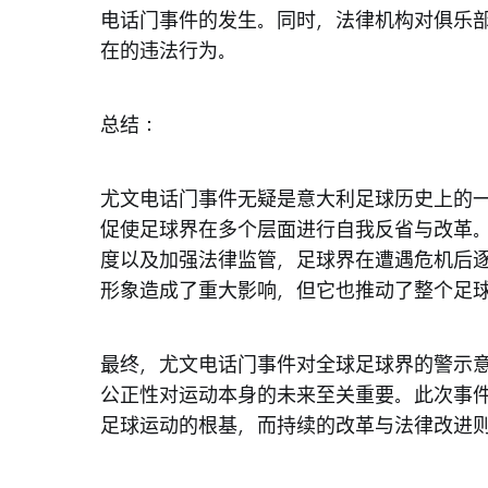
电话门事件的发生。同时，法律机构对俱乐
在的违法行为。
总结：
尤文电话门事件无疑是意大利足球历史上的
促使足球界在多个层面进行自我反省与改革
度以及加强法律监管，足球界在遭遇危机后
形象造成了重大影响，但它也推动了整个足
最终，尤文电话门事件对全球足球界的警示
公正性对运动本身的未来至关重要。此次事
足球运动的根基，而持续的改革与法律改进