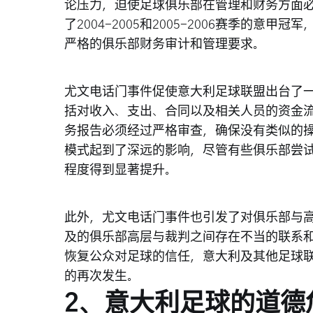
论压力，迫使足球俱乐部在管理和财务方面
了2004-2005和2005-2006赛季的
严格的俱乐部财务审计和管理要求。
尤文电话门事件促使意大利足球联盟出台了
括对收入、支出、合同以及相关人员的资金
务报告必须经过严格审查，确保没有类似的
模式起到了深远的影响，尽管有些俱乐部尝
程度得到显著提升。
此外，尤文电话门事件也引发了对俱乐部与
及的俱乐部高层与裁判之间存在不当的联系
恢复公众对足球的信任，意大利及其他足球
的再次发生。
2、意大利足球的道德