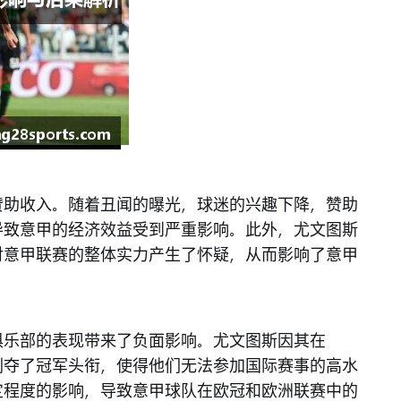
赞助收入。随着丑闻的曝光，球迷的兴趣下降，赞助
导致意甲的经济效益受到严重影响。此外，尤文图斯
对意甲联赛的整体实力产生了怀疑，从而影响了意甲
俱乐部的表现带来了负面影响。尤文图斯因其在
的成绩被剥夺了冠军头衔，使得他们无法参加国际赛事的高水
定程度的影响，导致意甲球队在欧冠和欧洲联赛中的