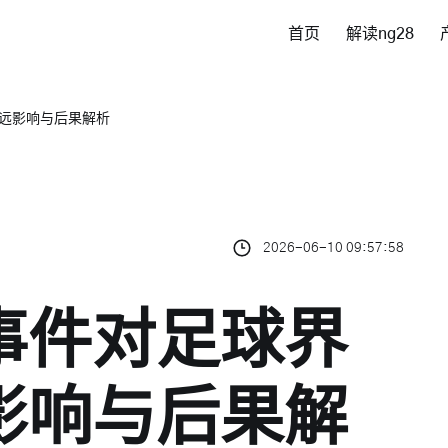
首页
解读ng28
远影响与后果解析
2026-06-10 09:57:58
事件对足球界
影响与后果解