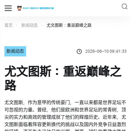
首页
新闻动态
尤文图斯：重返巅峰之路
新闻动态
2026-06-10 09:41:33
尤文图斯：重返巅峰之
路
尤文图斯，作为意甲的传统豪门，一直以来都是世界足坛不
可忽视的力量。曾经，他们是欧洲和世界足坛的常青树，顶
尖的实力和高效的管理成就了他们的辉煌历史。近年来，尤
文图斯面临着阵容更新换代的挑战以及国内外竞争日益激烈