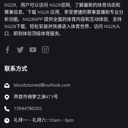
NG28，用户可以访问 NG28官网，了解最新的体育动态和
赛事信息。下载 NG28 应用，享受便捷的赛事直播和专业分
析功能。NG28APP 提供全面的体育内容和互动体验，支持
NG28下载，轻松安装并快速进入体育世界。访问 NG28入
口，即刻体验顶级体育服务。
联系方式
bloodstained@outlook.com
界首市佣萝之渊473号
13594780202
礼拜一 - 礼拜六: 10am - 6pm