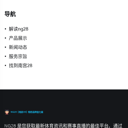
导航
解读ng28
产品展示
新闻动态
服务宗旨
找到南宫28
NG28 是您获取最新体育资讯和赛事直播的最佳平台。通过