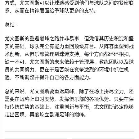
方式，尤文图斯可以让球迷感受到他们与球队之间的紧密联
系，从而在精神层面给予球队更多的支持。
总结：
尤文图斯的重返巅峰之路并非易事，但凭借其历史积淀和坚
实的基础，球队完全有能力重回顶级舞台。从阵容重塑到战
术创新，从俱乐部管理到球迷支持，每个方面都环环相扣，
缺一不可。尤文图斯的未来依赖于管理层、教练团队以及球
员的共同努力，更在于是否能在竞争激烈的环境中抓住机
遇，不断调整并提升自己的各方面能力。
总的来说，尤文图斯要重返巅峰，除了在场上拼尽全力，还
需要在战略上审时度势，发挥俱乐部的各项优势。只要在保
持传统优势的基础上，注重创新与平衡，尤文图斯必定能够
走出困境，再度屹立欧洲足球的巅峰。