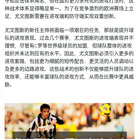
守和反击体系闻名，但在面对更为多元化的进攻打法时，这
种战术体系显得略显单一。为了在竞争激烈的欧洲赛场上立
足，尤文图斯需要在进攻端和防守端实现双重创新。
尤文图斯的新任主帅将面临一项艰巨的任务，那就是提升球
队的进攻表现。过去几个赛季，尤文图斯的进攻端表现并不
理想，尽管有C罗等世界级球员的加盟，但球队整体的进攻
组织并未达到应有的水平。因此，尤文图斯必须引入更多的
进攻套路，包括更为细腻的短传配合、更灵活的人员调动以
及更多的边路进攻。这些战术的创新不仅能够提升球队的进
攻效率，还能够丰富球队的进攻方式，从而在比赛中更具威
胁。