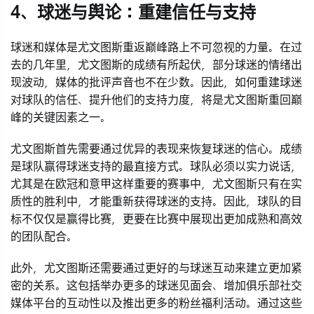
4、球迷与舆论：重建信任与支持
球迷和媒体是尤文图斯重返巅峰路上不可忽视的力量。在过
去的几年里，尤文图斯的成绩有所起伏，部分球迷的情绪出
现波动，媒体的批评声音也不在少数。因此，如何重建球迷
对球队的信任、提升他们的支持力度，将是尤文图斯重回巅
峰的关键因素之一。
尤文图斯首先需要通过优异的表现来恢复球迷的信心。成绩
是球队赢得球迷支持的最直接方式。球队必须以实力说话，
尤其是在欧冠和意甲这样重要的赛事中，尤文图斯只有在实
质性的胜利中，才能重新获得球迷的支持。因此，球队的目
标不仅仅是赢得比赛，更要在比赛中展现出更加成熟和高效
的团队配合。
此外，尤文图斯还需要通过更好的与球迷互动来建立更加紧
密的关系。这包括举办更多的球迷见面会、增加俱乐部社交
媒体平台的互动性以及推出更多的粉丝福利活动。通过这些