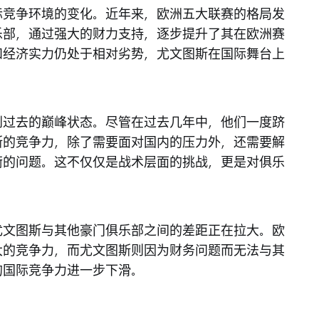
际竞争环境的变化。近年来，欧洲五大联赛的格局发
乐部，通过强大的财力支持，逐步提升了其在欧洲赛
和经济实力仍处于相对劣势，尤文图斯在国际舞台上
到过去的巅峰状态。尽管在过去几年中，他们一度跻
斯的竞争力，除了需要面对国内的压力外，还需要解
衡的问题。这不仅仅是战术层面的挑战，更是对俱乐
尤文图斯与其他豪门俱乐部之间的差距正在拉大。欧
大的竞争力，而尤文图斯则因为财务问题而无法与其
的国际竞争力进一步下滑。