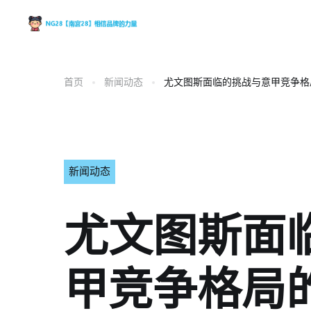
首页
新闻动态
尤文图斯面临的挑战与意甲竞争格
新闻动态
尤文图斯面
甲竞争格局