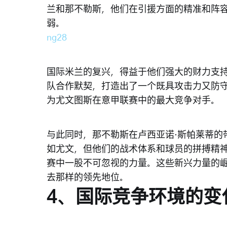
兰和那不勒斯，他们在引援方面的精准和阵
弱。
ng28
国际米兰的复兴，得益于他们强大的财力支
队合作默契，打造出了一个既具攻击力又防
为尤文图斯在意甲联赛中的最大竞争对手。
与此同时，那不勒斯在卢西亚诺·斯帕莱蒂的
如尤文，但他们的战术体系和球员的拼搏精
赛中一股不可忽视的力量。这些新兴力量的
去那样的领先地位。
4、国际竞争环境的变