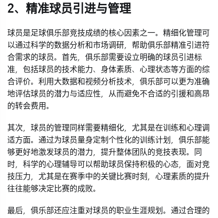
2、精准球员引进与管理
球员是足球俱乐部竞技成绩的核心因素之一。精细化管理可
以通过科学的数据分析和市场调研，帮助俱乐部精准引进符
合需求的球员。首先，俱乐部需要设立明确的球员引进标
准，包括球员的技术能力、身体素质、心理状态等方面的综
合评价。利用大数据和视频分析技术，俱乐部可以更为准确
地评估球员的潜力与适应性，从而避免不合适的引援和高昂
的转会费用。
其次，球员的管理同样需要精细化，尤其是在训练和心理调
适方面。通过为球员量身定制个性化的训练计划，俱乐部能
够更好地激发球员的潜力，提升整体团队的竞技表现。同
时，科学的心理辅导可以帮助球员保持积极的心态，面对竞
技压力，尤其是在赛季中的关键比赛时刻，心理素质的提升
往往能够决定比赛的成败。
最后，俱乐部还应注重对球员的职业生涯规划。通过合理的