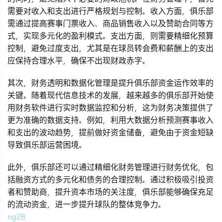
需要对收入和支出进行严格规划与控制。收入方面，俱乐部
需通过提高赛事门票收入、商品销售收入以及赞助合同等方
式，实现多元化的盈利模式。支出方面，则需要精细化预算
控制，避免过度支出，尤其是在球员转会费和薪酬上的支出
应保持合理水平，确保不出现财政赤字。
其次，财务透明和数据化管理是提升俱乐部资金运作效率的
关键。随着现代信息技术的发展，越来越多的俱乐部开始使
用财务软件进行实时数据监控和分析，这为财务决策提供了
更为准确的数据支持。例如，利用大数据分析预测赛事收入
和支出的波动趋势，提前做好资金储备，避免由于资金短缺
导致俱乐部运营困境。
此外，俱乐部还可以通过精细化财务管理进行财务优化，包
括融资方式的多元化和债务的合理控制。通过积极吸引投资
者和赞助商，提升资本市场的关注度，俱乐部能够确保充足
的流动资金，进一步提升球队的整体竞争力。
ng28