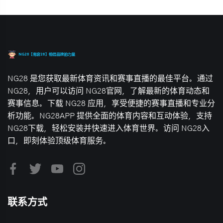
NG28 是您获取最新体育资讯和赛事直播的最佳平台。通过
NG28，用户可以访问 NG28官网，了解最新的体育动态和
赛事信息。下载 NG28 应用，享受便捷的赛事直播和专业分
析功能。NG28APP 提供全面的体育内容和互动体验，支持
NG28下载，轻松安装并快速进入体育世界。访问 NG28入
口，即刻体验顶级体育服务。
联系方式