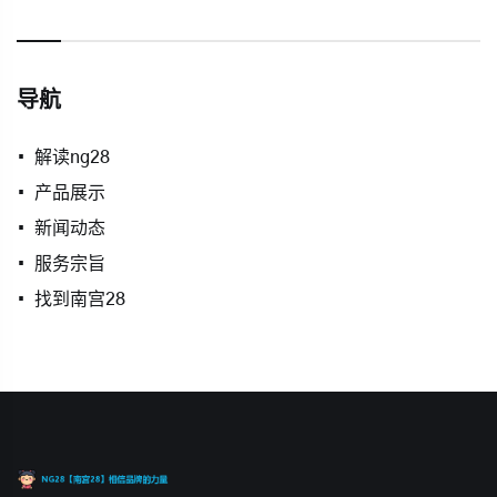
导航
解读ng28
产品展示
新闻动态
服务宗旨
找到南宫28