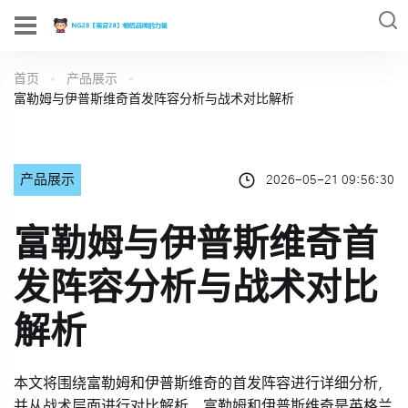
首页
产品展示
富勒姆与伊普斯维奇首发阵容分析与战术对比解析
产品展示
2026-05-21 09:56:30
富勒姆与伊普斯维奇首
发阵容分析与战术对比
解析
本文将围绕富勒姆和伊普斯维奇的首发阵容进行详细分析，
并从战术层面进行对比解析。富勒姆和伊普斯维奇是英格兰