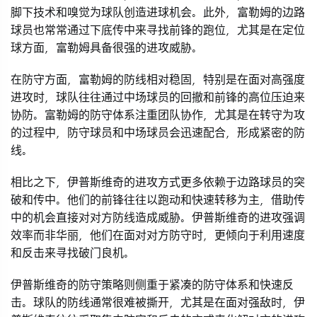
脚下技术和嗅觉为球队创造进球机会。此外，富勒姆的边路
球员也常常通过下底传中来寻找前锋的跑位，尤其是在定位
球方面，富勒姆具备很强的进攻威胁。
在防守方面，富勒姆的防线相对稳固，特别是在面对高强度
进攻时，球队往往通过中场球员的回撤和前锋的高位压迫来
协防。富勒姆的防守体系注重团队协作，尤其是在转守为攻
的过程中，防守球员和中场球员会迅速配合，形成紧密的防
线。
相比之下，伊普斯维奇的进攻方式更多依赖于边路球员的突
破和传中。他们的前锋往往以跑动和快速转移为主，借助传
中的机会直接对对方防线造成威胁。伊普斯维奇的进攻强调
效率而非华丽，他们在面对对方防守时，更倾向于利用速度
和反击来寻找破门良机。
伊普斯维奇的防守策略则侧重于紧凑的防守体系和快速反
击。球队的防线通常很难被撕开，尤其是在面对强敌时，伊