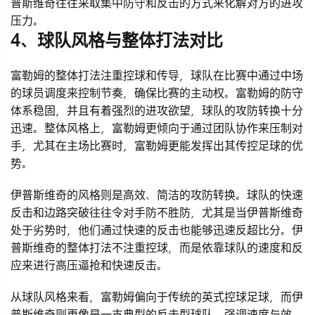
普斯维奇往往采取集中防守和反击的方式来化解对方的进攻
压力。
4、球队风格与整体打法对比
富勒姆的整体打法注重控球和传导，球队在比赛中通过中场
的球员调度来控制节奏，确保比赛的主动权。富勒姆的防守
体系稳固，并且有着强烈的进攻欲望，球队的攻防转换十分
迅速。整体风格上，富勒姆更倾向于通过团队协作来压制对
手，尤其在主场比赛时，富勒姆更能发挥出其传控足球的优
势。
伊普斯维奇的风格则是高效、简洁的攻防转换。球队的快速
反击和边路突破往往令对手防不胜防，尤其是当伊普斯维奇
处于劣势时，他们通过快速的反击也能够迅速反超比分。伊
普斯维奇的整体打法不注重控球，而是依靠球队的速度和反
应来进行高压逼抢和快速反击。
从球队风格来看，富勒姆偏向于传统的英式控球足球，而伊
普斯维奇则更像是一支典型的反击型球队，强调速度与效