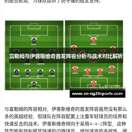
的配合默契，为球队提供了防守端的稳定支持。
与富勒姆的阵容相对，伊普斯维奇的首发阵容虽然没有那么
多的英超经验，但球队在阵容配置上注重年轻球员的培养和
快速反击的战术。伊普斯维奇倾向于采用4-4-2阵型，这种
阵型能有效利用其快速的边路球员，增加进攻的多样性。伊