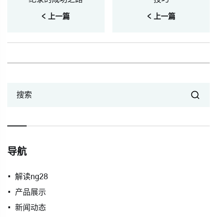
< 上一篇
< 上一篇
搜索
导航
解读ng28
产品展示
新闻动态