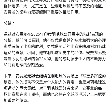
群体逐步扩大，尤其是在一些羽毛球运动尚不普及的地区，
安赛龙的影响力无疑起到了重要的推动作用。
总结：
通过对安赛龙在2025年印度羽毛球公开赛中的精彩表现的
分析，我们可以看到，他不仅凭借卓越的技术和强大的心理
素质获得了比赛的胜利，更凭借灵活的比赛策略和对羽毛球
运动的贡献，巩固了他在羽毛球历史中的地位。安赛龙无疑
是当今羽毛球界的领军人物，他的成功源于个人的不断努力
和对羽毛球的深刻热爱。
未来，安赛龙无疑会继续在羽毛球的赛场上书写更多辉煌的
篇章。他的成功不仅是对个人能力的肯定，也是对羽毛球这
项运动的巨大贡献。对于羽毛球爱好者来说，安赛龙的每一
场比赛都充满了期待，而他也必将在全球羽毛球史上占据更
加重要的位置。