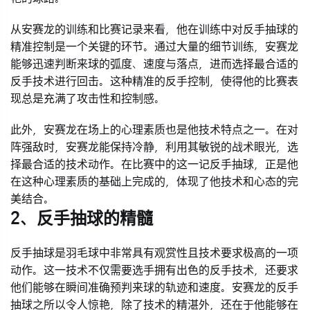
从安赛龙的训练和比赛记录来看，他在训练中对反手抽球的
精准控制是一个关键的环节。通过大量的细节训练，安赛龙
能够迅速判断来球的弧度、速度与落点，进而选择最合适的
反手技术进行回击。这种精准的反手控制，使得他的比赛表
现总是充满了攻击性和控制感。
此外，安赛龙在场上的心理素质也是他技术特点之一。在对
阵强敌时，安赛龙能保持冷静，利用其敏锐的战术眼光，选
择最合适的技术动作。在比赛中的这一记反手抽球，正是他
在这种心理素质的基础上完成的，体现了他技术和心态的完
美结合。
2、反手抽球的精髓
反手抽球是羽毛球中非常具有观赏性且技术要求极高的一项
动作。这一技术不仅需要选手拥有出色的反手技术，还要求
他们能够在瞬间准确预判来球的轨迹和速度。安赛龙的反手
抽球之所以令人惊艳，除了技术的精湛外，还在于他能够在