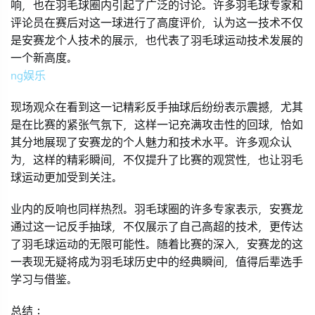
响，也在羽毛球圈内引起了广泛的讨论。许多羽毛球专家和
评论员在赛后对这一球进行了高度评价，认为这一技术不仅
是安赛龙个人技术的展示，也代表了羽毛球运动技术发展的
一个新高度。
ng娱乐
现场观众在看到这一记精彩反手抽球后纷纷表示震撼，尤其
是在比赛的紧张气氛下，这样一记充满攻击性的回球，恰如
其分地展现了安赛龙的个人魅力和技术水平。许多观众认
为，这样的精彩瞬间，不仅提升了比赛的观赏性，也让羽毛
球运动更加受到关注。
业内的反响也同样热烈。羽毛球圈的许多专家表示，安赛龙
通过这一记反手抽球，不仅展示了自己高超的技术，更传达
了羽毛球运动的无限可能性。随着比赛的深入，安赛龙的这
一表现无疑将成为羽毛球历史中的经典瞬间，值得后辈选手
学习与借鉴。
总结：