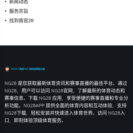
新闻动态
服务宗旨
找到南宫28
NG28 是您获取最新体育资讯和赛事直播的最佳平台。通过
NG28，用户可以访问 NG28官网，了解最新的体育动态和
赛事信息。下载 NG28 应用，享受便捷的赛事直播和专业分
析功能。NG28APP 提供全面的体育内容和互动体验，支持
NG28下载，轻松安装并快速进入体育世界。访问 NG28入
口，即刻体验顶级体育服务。