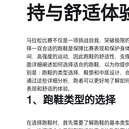
持与舒适体
马拉松比赛不仅是一项挑战自我、突破极限
择一双合适的跑鞋是保障比赛表现和保护身
间、高强度的运动，因此跑鞋的舒适性、支
面详细阐述如何选择适合的跑鞋，以为你提
别是：跑鞋的类型选择、鞋垫和中底设计、
通过这些详细分析，跑者可以更好地了解如
表现和舒适的体验。
1、跑鞋类型的选择
在选择跑鞋时，首先需要了解跑鞋的基本类