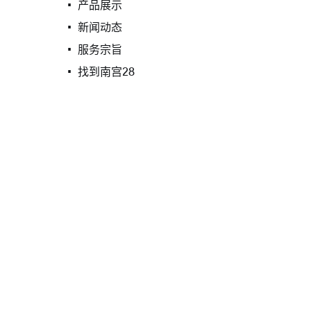
产品展示
新闻动态
服务宗旨
找到南宫28