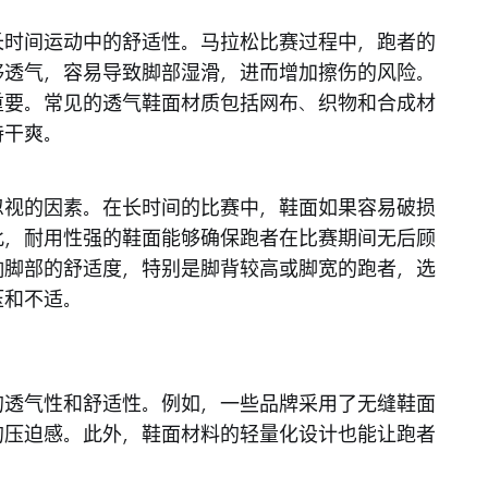
长时间运动中的舒适性。马拉松比赛过程中，跑者的
够透气，容易导致脚部湿滑，进而增加擦伤的风险。
重要。常见的透气鞋面材质包括网布、织物和合成材
持干爽。
忽视的因素。在长时间的比赛中，鞋面如果容易破损
此，耐用性强的鞋面能够确保跑者在比赛期间无后顾
响脚部的舒适度，特别是脚背较高或脚宽的跑者，选
压和不适。
的透气性和舒适性。例如，一些品牌采用了无缝鞋面
的压迫感。此外，鞋面材料的轻量化设计也能让跑者