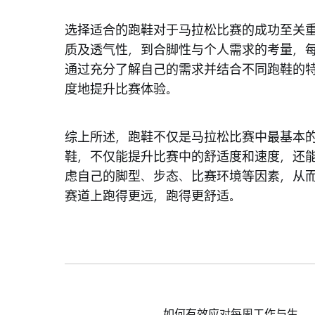
选择适合的跑鞋对于马拉松比赛的成功至关
质及透气性，到合脚性与个人需求的考量，
通过充分了解自己的需求并结合不同跑鞋的
度地提升比赛体验。
综上所述，跑鞋不仅是马拉松比赛中最基本
鞋，不仅能提升比赛中的舒适度和速度，还
虑自己的脚型、步态、比赛环境等因素，从
赛道上跑得更远，跑得更舒适。
如何有效应对每周工作与生