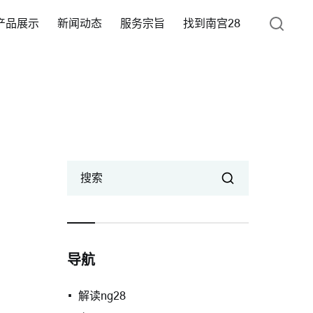
产品展示
新闻动态
服务宗旨
找到南宫28
搜索
导航
解读ng28