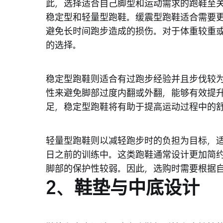
此，选择适合自己脚型和运动需求的跑鞋至
稳定型和轻量型跑鞋。缓震型跑鞋适合需要
避免长时间跑步造成的损伤。对于体重较重
的选择。
稳定型跑鞋则适合有过跑步经验并且步伐较
性来避免脚部过度内翻或外翻，能够有效提
足，稳定型跑鞋将有助于提高运动过程中的
轻量型跑鞋则以减轻跑步时的负担为目标，
日之前的训练中。这类跑鞋通常设计更加简
脚部的保护性较弱。因此，选购时需要根据
2、鞋垫与中底设计