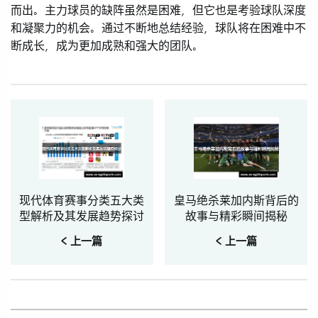
而出。主力球员的缺阵虽然是困难，但它也是考验球队深度
和凝聚力的机会。通过不断地总结经验，球队将在困难中不
断成长，成为更加成熟和强大的团队。
现代体育赛事分类五大类
皇马绝杀莱加内斯背后的
型解析及其发展趋势探讨
故事与精彩瞬间揭秘
< 上一篇
< 上一篇