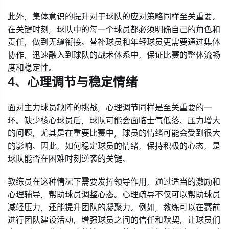
此外，集体意识的提升对于球队的应对策略同样至关重要。
在关键时刻，球队中的每一个球员都必须明确自己的角色和
责任，做到无缝衔接。替补球员和年轻球员更需要通过集体
协作，迅速融入到球队的战术体系中，保证比赛的整体流畅
度和稳定性。
4、心理调节与稳定情绪
面对主力球员缺阵的挑战，心理调节同样是至关重要的一
环。缺少核心球员后，球队可能会面临士气低落、压力增大
的问题，尤其是在重要比赛中，球员的情绪可能会受到很大
的影响。因此，如何稳定球员的情绪，保持积极的心态，是
球队能否在困难时刻逆袭的关键。
教练员在这种情况下需要发挥领导作用，通过适当的激励和
心理辅导，帮助球员调整心态。心理疏导不仅可以帮助球员
减轻压力，还能提升团队的凝聚力。例如，教练可以在赛前
进行团队建设活动，增强球员之间的信任和默契，让球员们