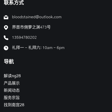
联系方式
bloodstained@outlook.com
界首市佣萝之渊473号
13594780202
礼拜一 - 礼拜六: 10am - 6pm
导航
解读ng28
产品展示
新闻动态
服务宗旨
找到南宫28