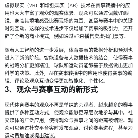
虚拟现实（VR）和增强现实（AR）技术在赛事转播中的应
用也大大丰富了观众的观赛体验。观众可以通过佩戴VR眼
镜，身临其境地感受比赛现场的氛围，甚至与赛事中的关键
时刻互动。这样的技术进步不仅增加了赛事的吸引力，还开
辟了全新的商业模式，例如通过VR直播售卖虚拟门票等。
随着人工智能的进一步发展，体育赛事的数据分析和预测也
进入了新的阶段。智能设备与大数据技术的结合，使得赛事
的战略分析更加精准，球队和运动员能够基于数据做出更加
科学的决策。此外，AI在赛事转播中的应用也使得赛事的编
辑、评论及观众互动变得更加智能化、个性化。
3、观众与赛事互动的新形式
现代体育赛事的观众不再是单纯的旁观者，越来越多的赛事
提供了多种互动方式，使观众能够更深层次地参与其中。社
交媒体的广泛应用，使得观众与赛事之间的距离被缩短。观
众可以通过社交平台实时发布观点、讨论赛事进程，甚至为
运动员加油或提出建议。