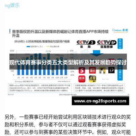
ng娱乐
另外，一些赛事已经开始尝试利用区块链技术进行观众的奖
励和积分系统，参与者不仅可以通过观看赛事获得虚拟奖
励，还可以参与到赛事的某些决策环节中。例如，观众可能