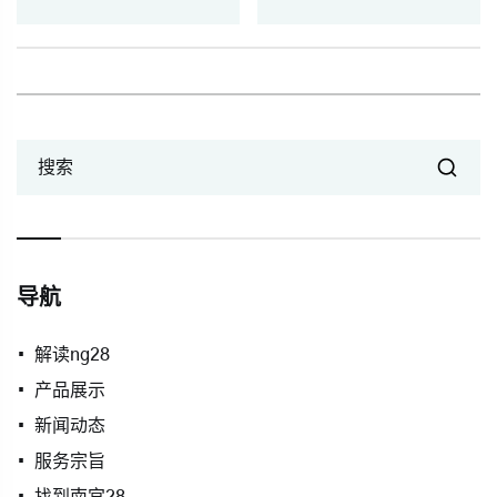
搜索
导航
解读ng28
产品展示
新闻动态
服务宗旨
找到南宫28