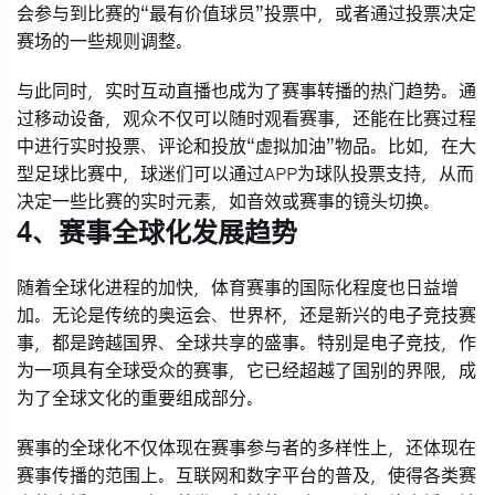
会参与到比赛的“最有价值球员”投票中，或者通过投票决定
赛场的一些规则调整。
与此同时，实时互动直播也成为了赛事转播的热门趋势。通
过移动设备，观众不仅可以随时观看赛事，还能在比赛过程
中进行实时投票、评论和投放“虚拟加油”物品。比如，在大
型足球比赛中，球迷们可以通过APP为球队投票支持，从而
决定一些比赛的实时元素，如音效或赛事的镜头切换。
4、赛事全球化发展趋势
随着全球化进程的加快，体育赛事的国际化程度也日益增
加。无论是传统的奥运会、世界杯，还是新兴的电子竞技赛
事，都是跨越国界、全球共享的盛事。特别是电子竞技，作
为一项具有全球受众的赛事，它已经超越了国别的界限，成
为了全球文化的重要组成部分。
赛事的全球化不仅体现在赛事参与者的多样性上，还体现在
赛事传播的范围上。互联网和数字平台的普及，使得各类赛