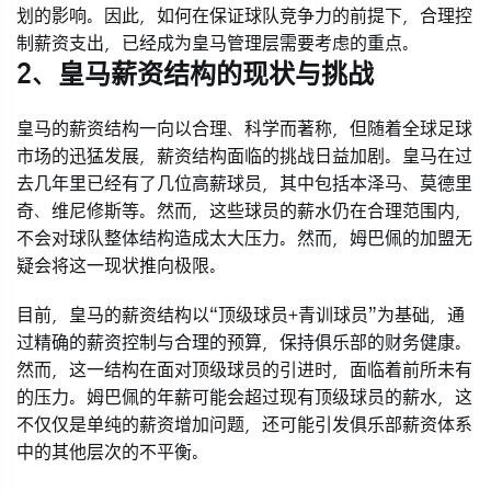
划的影响。因此，如何在保证球队竞争力的前提下，合理控
制薪资支出，已经成为皇马管理层需要考虑的重点。
2、皇马薪资结构的现状与挑战
皇马的薪资结构一向以合理、科学而著称，但随着全球足球
市场的迅猛发展，薪资结构面临的挑战日益加剧。皇马在过
去几年里已经有了几位高薪球员，其中包括本泽马、莫德里
奇、维尼修斯等。然而，这些球员的薪水仍在合理范围内，
不会对球队整体结构造成太大压力。然而，姆巴佩的加盟无
疑会将这一现状推向极限。
目前，皇马的薪资结构以“顶级球员+青训球员”为基础，通
过精确的薪资控制与合理的预算，保持俱乐部的财务健康。
然而，这一结构在面对顶级球员的引进时，面临着前所未有
的压力。姆巴佩的年薪可能会超过现有顶级球员的薪水，这
不仅仅是单纯的薪资增加问题，还可能引发俱乐部薪资体系
中的其他层次的不平衡。