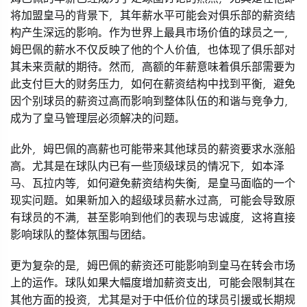
将加盟皇马的背景下，其年薪水平可能会对俱乐部的薪资结
构产生深远的影响。作为世界上最具市场价值的球员之一，
姆巴佩的薪水不仅反映了他的个人价值，也体现了俱乐部对
其未来贡献的期待。然而，高额的年薪意味着俱乐部需要为
此支付巨大的财务压力，如何在薪资结构中找到平衡，避免
因个别球员的薪资过高而影响到整体队伍的和谐与竞争力，
成为了皇马管理层必须解决的问题。
此外，姆巴佩的高薪也可能带来其他球员的薪资要求水涨船
高。尤其是在球队内已有一些顶级球员的情况下，如本泽
马、瓦拉内等，如何避免薪资结构失衡，是皇马面临的一个
现实问题。如果新加入的超级球员薪水过高，可能会导致原
有球员的不满，甚至影响到他们的表现与忠诚度，这将直接
影响球队的整体氛围与团结。
更为复杂的是，姆巴佩的薪资还可能影响到皇马在转会市场
上的运作。球队如果大幅度增加薪资支出，可能会限制其在
其他方面的投资，尤其是对于中低价位的球员引援或长期规