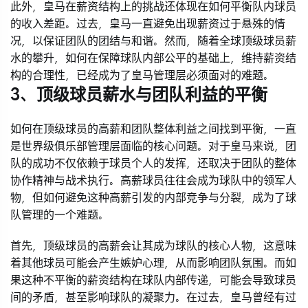
此外，皇马在薪资结构上的挑战还体现在如何平衡队内球员
的收入差距。过去，皇马一直避免出现薪资过于悬殊的情
况，以保证团队的团结与和谐。然而，随着全球顶级球员薪
水的攀升，如何在保障球队内部公平的基础上，维持薪资结
构的合理性，已经成为了皇马管理层必须面对的难题。
3、顶级球员薪水与团队利益的平衡
如何在顶级球员的高薪和团队整体利益之间找到平衡，一直
是世界级俱乐部管理层面临的核心问题。对于皇马来说，团
队的成功不仅依赖于球员个人的发挥，还取决于团队的整体
协作精神与战术执行。高薪球员往往会成为球队中的领军人
物，但如何避免这种高薪引发的内部竞争与分裂，成为了球
队管理的一个难题。
首先，顶级球员的高薪会让其成为球队的核心人物，这意味
着其他球员可能会产生嫉妒心理，从而影响团队氛围。而如
果这种不平衡的薪资结构在球队内部传递，可能会导致球员
间的矛盾，甚至影响球队的凝聚力。在过去，皇马曾经有过