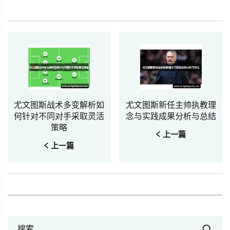
尤文图斯战术多变解析如
尤文图斯新任主帅执教理
何针对不同对手采取灵活
念与实践成果分析与总结
策略
< 上一篇
< 上一篇
搜索