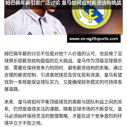
姆巴佩年薪的讨论不仅是对他个人价值的认可，也反映了足
球俱乐部薪资结构面临的巨大挑战。皇马作为顶级足球俱乐
部，需要在保持竞争力的同时，避免薪资结构的失衡。通过
合理的薪资控制、引进高效球员及优化现有资源，皇马有望
找到一条既能保证球队实力，又能确保财务稳定的可持续发
展道路。
未来，皇马将如何平衡顶级球员的高薪与团队利益之间的关
系，仍然是值得关注的课题。随着足球市场的不断变化，皇
马必须始终保持灵活的管理策略，才能在这个竞争激烈的环
境中立于不败之地。