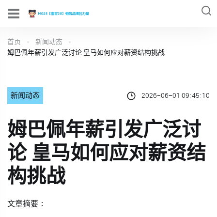
首页
新闻动态
姆巴佩年薪引发广泛讨论 皇马如何应对薪资结构挑战
新闻动态
2026-06-01 09:45:10
姆巴佩年薪引发广泛讨
论 皇马如何应对薪资结
构挑战
文章摘要：