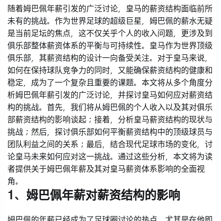
随着姆巴佩年薪引发的广泛讨论，皇马的薪资结构面临前所
未有的挑战。作为世界足球的超级巨星，姆巴佩的薪水无疑
是当前足坛的焦点，这不仅关乎个人的收入问题，更涉及到
俱乐部整体薪资体系的平衡与可持续性。皇马作为世界顶级
俱乐部，其薪资结构的设计一向备受关注。对于皇马来说，
如何在保持球队竞争力的同时，又能确保薪资结构的健康和
稳定，成为了一个复杂且重要的课题。本文将从多个角度分
析姆巴佩年薪引发的广泛讨论，并探讨皇马如何应对薪资结
构的挑战。首先，我们将从姆巴佩的个人收入以及其对俱乐
部薪资结构的影响谈起；接着，分析皇马薪资结构的现状与
挑战；然后，探讨俱乐部如何平衡薪资结构中的顶级球员与
团队利益之间的关系；最后，结合现代足球市场的变化，讨
论皇马未来如何应对这一挑战。通过这些分析，本文将为读
者提供关于姆巴佩年薪及其对皇马薪资体系影响的全面视
角。
1、姆巴佩年薪对薪资结构的影响
姆巴佩的年薪已经成为了足球圈讨论的热点，尤其是在他即