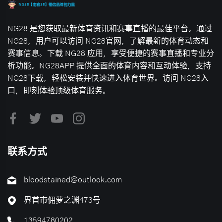
NG28 是您获取最新体育资讯和赛事直播的最佳平台。通过
NG28，用户可以访问 NG28官网，了解最新的体育动态和
赛事信息。下载 NG28 应用，享受便捷的赛事直播和专业分
析功能。NG28APP 提供全面的体育内容和互动体验，支持
NG28下载，轻松安装并快速进入体育世界。访问 NG28入
口，即刻体验顶级体育服务。
联系方式
bloodstained@outlook.com
界首市佣萝之渊473号
13594780202