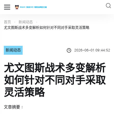
首页
新闻动态
尤文图斯战术多变解析如何针对不同对手采取灵活策略
新闻动态
2026-06-01 09:44:52
尤文图斯战术多变解析
如何针对不同对手采取
灵活策略
文章摘要：