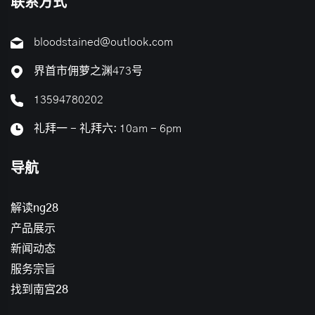
联系方式
bloodstained@outlook.com
界首市佣萝之渊473号
13594780202
礼拜一 - 礼拜六: 10am - 6pm
导航
解读ng28
产品展示
新闻动态
服务宗旨
找到南宫28