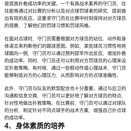
是提高扑救成功率的关键。一个有高战术素养的守门员，往
往能够通过对比赛的分析以及对点球罚球者的研究，提前做
出有效的反应。这要求守门员在比赛中时刻保持对对方球员
的观察，了解他们的罚球习惯和罚球风格。
在面对点球时，守门员需要根据对方球员的站位、动作和身
体语言来判断他们的踢球意图。例如，某些球员习惯性地将
球踢向一侧，守门员可以通过预判提早作出反应，增加扑救
的成功率。同时，守门员还可以利用对方罚球员的心理来设
定扑救策略。有时候，通过一些假动作或心理战术，守门员
能够制造对方的心理压力，从而影响对方的点球准确性。
此外，守门员与队友的默契配合也十分重要。通过与后卫的
沟通和信息交换，守门员可以更好地了解对方球员的特点，
针对性地做出扑救策略。在比赛前，守门员可以通过对球队
的分析，制定针对不同点球手的战术方案，增强自己扑点球
的成功率。
4、身体素质的培养