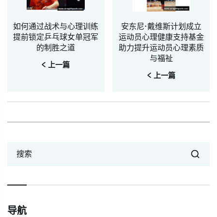
如何通过战术与心理训练
安东尼·戴维斯计划成立
提前锁定乒乓球女单冠军
运动员心理健康支持基金
的制胜之道
助力提升运动员心理素质
与福祉
< 上一篇
< 上一篇
搜索
导航