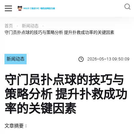
首页
新闻动态
守门员扑点球的技巧与策略分析 提升扑救成功率的关键因素
新闻动态
2026-05-13 09:50:09
守门员扑点球的技巧与
策略分析 提升扑救成功
率的关键因素
文章摘要：