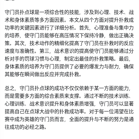
守门员扑点球是一项综合性的技能，涉及到心理、技术、战
术和身体素质等多方面因素。本文从四个方面对提升扑救成
功率的关键因素进行了详细分析。首先，心理准备与集中力
的培养，使守门员能够在高压情况下保持冷静，做出正确决
策。其次，技术动作的精细化提高了守门员在扑救时的反应
速度与准确性。第三，战术意识的提高使守门员能够通过分
析对手的罚球习惯与心理，制定出最佳的扑救策略。最后，
身体素质的培养为守门员提供了必要的爆发力与耐力，确保
其能够在瞬间做出反应并完成扑救。
总之，守门员扑点球的成功不仅仅依赖于某一方面的能力，
而是需要多方面的综合素质来支撑。通过不断的技术训练、
心理训练、战术意识提升和身体素质增强，守门员可以显著
提高自己在点球大战中的扑救成功率。对于每一位渴望在比
赛中成为英雄的守门员而言，全面的提升与不断的努力是通
往成功的必经之路。