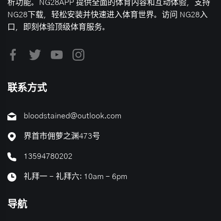
析功能。NG28APP 提供全面的体育内容和互动体验，支持
NG28下载，轻松安装并快速进入体育世界。访问 NG28入
口，即刻体验顶级体育服务。
联系方式
bloodstained@outlook.com
界首市佣萝之渊473号
13594780202
礼拜一 - 礼拜六: 10am - 6pm
导航