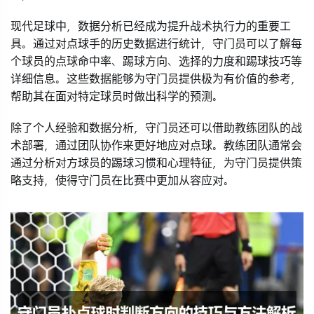
现代足球中，数据分析已经成为提升战术执行力的重要工
具。通过对点球手的历史数据进行统计，守门员可以了解每
个球员的点球命中率、踢球方向、选择的力度和踢球技巧等
详细信息。这些数据能够为守门员提供极为有价值的参考，
帮助其在面对特定球员时做出科学的预测。
除了个人经验和数据分析，守门员还可以借助教练团队的战
术部署，通过团队协作来更好地应对点球。教练团队通常会
通过分析对方球员的踢球习惯和心理特征，为守门员提供策
略支持，使得守门员在比赛中更加从容应对。