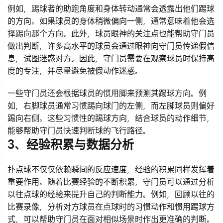
例如，踢球者的助跑角度和身体转动通常会透露出他们踢球
的方向。如果球员的身体稍微偏向一侧，通常意味着他会选
择踢向那个方向。此外，球员眼神的关注点也能帮助守门员
做出判断，许多高水平的球员会通过眼神向守门员传递假信
息，试图迷惑对方。因此，守门员需要在观察球员时保持高
度的专注，并尽量避免被假动作迷惑。
一些守门员还会根据球员的惯用脚来预测其踢球方向。例
如，右脚球员通常习惯踢向球门的左侧，而左脚球员则偏好
踢向右侧。这些习惯性的踢球方向，结合球员的动作细节，
能够帮助守门员快速判断球的飞行路径。
3、经验积累与数据分析
扑点球不仅仅依赖瞬间的反应速度，经验的积累同样发挥着
重要作用。随着比赛经验的不断积累，守门员可以通过分析
以往点球的经验来提升自己的判断能力。例如，回顾以往的
比赛录像，分析对方球员在点球时的习惯动作和惯用踢球方
式，可以帮助守门员在面对相似场景时作出更准确的判断。