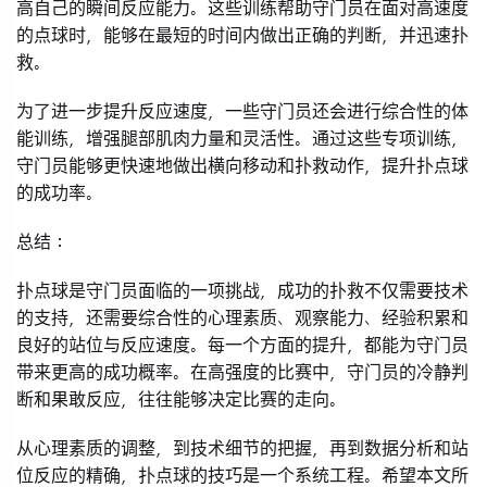
高自己的瞬间反应能力。这些训练帮助守门员在面对高速度
的点球时，能够在最短的时间内做出正确的判断，并迅速扑
救。
为了进一步提升反应速度，一些守门员还会进行综合性的体
能训练，增强腿部肌肉力量和灵活性。通过这些专项训练，
守门员能够更快速地做出横向移动和扑救动作，提升扑点球
的成功率。
总结：
扑点球是守门员面临的一项挑战，成功的扑救不仅需要技术
的支持，还需要综合性的心理素质、观察能力、经验积累和
良好的站位与反应速度。每一个方面的提升，都能为守门员
带来更高的成功概率。在高强度的比赛中，守门员的冷静判
断和果敢反应，往往能够决定比赛的走向。
从心理素质的调整，到技术细节的把握，再到数据分析和站
位反应的精确，扑点球的技巧是一个系统工程。希望本文所