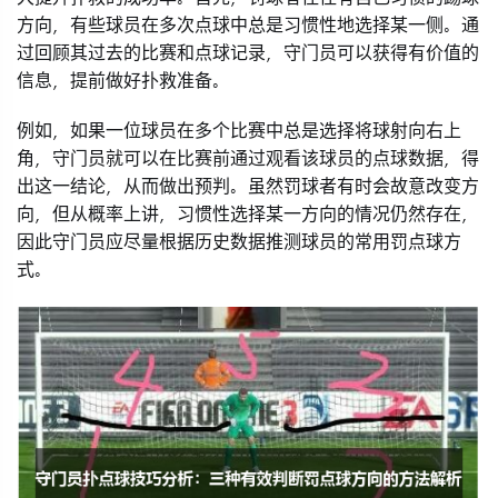
方向，有些球员在多次点球中总是习惯性地选择某一侧。通
过回顾其过去的比赛和点球记录，守门员可以获得有价值的
信息，提前做好扑救准备。
例如，如果一位球员在多个比赛中总是选择将球射向右上
角，守门员就可以在比赛前通过观看该球员的点球数据，得
出这一结论，从而做出预判。虽然罚球者有时会故意改变方
向，但从概率上讲，习惯性选择某一方向的情况仍然存在，
因此守门员应尽量根据历史数据推测球员的常用罚点球方
式。