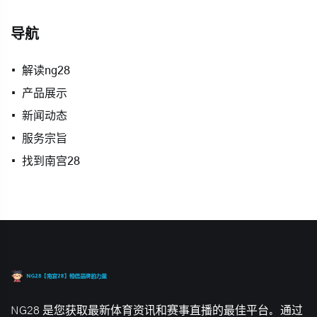
导航
解读ng28
产品展示
新闻动态
服务宗旨
找到南宫28
NG28 是您获取最新体育资讯和赛事直播的最佳平台。通过