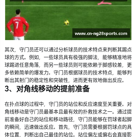
其次，守门员还可以通过分析球员的技术特点来判断其踢点
球的方式。例如，一些球员具有极强的脚法，能够精准地将
球踢进任意角落，而另一些球员则可能依赖于脚感较差，更
多依赖简单的爆发力。守门员根据球员的技术特点，能够判
断出其射门的稳定性和突破性，进而更有效地做出反应。
3、对角线移动的提前准备
在扑点球的过程中，守门员的站位和反应速度至关重要。对
角线移动是守门员最基本且最有效的扑救技术之一。通过提
前准备好自己的站位和移动路径，守门员能够在罚球者起脚
的瞬间，迅速做出反应。首先，守门员需要根据罚球点的具
体位置，判断出自己最佳的站位。站位偏左或偏右会直接影