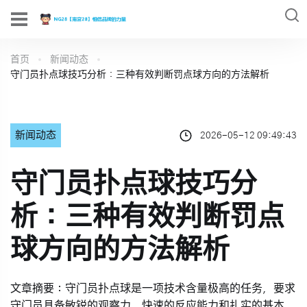
首页
新闻动态
守门员扑点球技巧分析：三种有效判断罚点球方向的方法解析
新闻动态
2026-05-12 09:49:43
守门员扑点球技巧分
析：三种有效判断罚点
球方向的方法解析
文章摘要：守门员扑点球是一项技术含量极高的任务，要求
守门员具备敏锐的观察力、快速的反应能力和扎实的基本