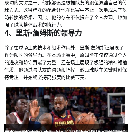
成功的关键之一。他能够迅速根据队友的跑位调整自己的传
球方式，这种精准的配合让他在比赛中不止一次地成为了攻
防转换的桥梁。因此，他的存在不仅提升了个人表现，也加
强了球队整体战术的执行力。
4、里斯·詹姆斯的领导力
除了在球场上的技术和战术作用外，里斯·詹姆斯还展现了
作为队长的领导力。在本场比赛中，詹姆斯不仅仅通过个人
的进攻和防守贡献了力量，还在场上展现了极强的精神领袖
气质。他通过与队友的沟通和指挥，激励球队在关键时刻保
持专注，并始终坚持高强度的比赛节奏。