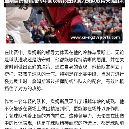
在比赛中，詹姆斯的领导力体现在他的冷静与果断上。无论
是球队进攻还是防守时，他都能够保持清晰的思维，并在关
键时刻做出正确的决策。通过自身的表现，他给队友树立了
榜样，鼓舞了球队的士气。特别是在比赛中段，当对方进行
强力反击时，詹姆斯通过指挥防线与队友的配合，有效地抵
挡住了对方的攻势。
作为一名年轻的队长，詹姆斯展现出了超越年龄的成熟。他
不仅能够在赛场上做出精准判断，更能够在场外以身作则，
引领球队朝着正确的方向前进。这种领导力，无论是在比赛
中的具体表现，还是在球队精神面貌的塑造上，都是球队能