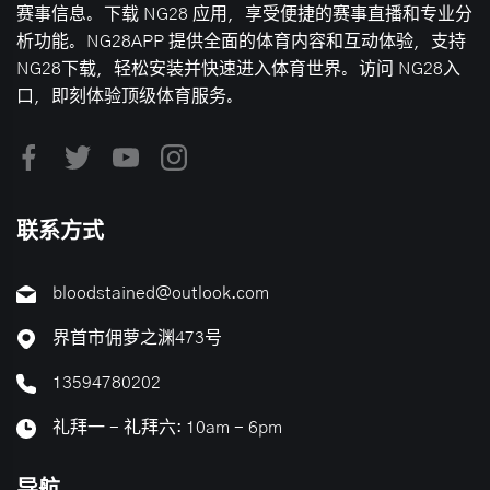
赛事信息。下载 NG28 应用，享受便捷的赛事直播和专业分
析功能。NG28APP 提供全面的体育内容和互动体验，支持
NG28下载，轻松安装并快速进入体育世界。访问 NG28入
口，即刻体验顶级体育服务。
联系方式
bloodstained@outlook.com
界首市佣萝之渊473号
13594780202
礼拜一 - 礼拜六: 10am - 6pm
导航