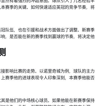
季显然有着强烈的冲超意图。球队引入了几名经验丰
队本赛季的关键。如何快速适应英冠的竞争节奏，将
英冠队伍，也在引援和战术方面做出了调整。新赛季
影响，是否能在新的赛季找到赢球的节奏，将决定他
测
直接影响比赛的走势。以诺里奇城为例，球队的主力
。上赛季他的进球表现令人印象深刻，本赛季他能否
。
尤其是他们的中场核心球员。如果他能在新赛季保持