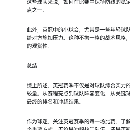
这些球队来说，如何在比赛中保持防线的稳
点之一。
此外，英冠中的小球会，尤其是一些年轻球
给对方施加压力。这种不拘一格的战术风格
的观赏性。
总结：
综上所述，英冠赛季不仅是对球队综合实力
较量。从赛程亮点到球队阵容变化，从关键
最终的排名和冲超结果。
作为球迷，关注英冠赛季的每一场比赛，了