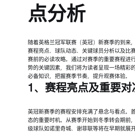
点分析
随着英格兰冠军联赛（英冠）新赛季的到来
赛程亮点、球队动态、关键球员分析以及比
赛前的必读攻略。通过对赛季的重要赛程进
势的关键因素，我们将为读者呈现一场精彩
必备知识，把握赛季节奏，提升观赛体验。
1、赛程亮点及重要对
英冠新赛季的赛程安排充满了悬念与看点。
态的重要时机。从赛季开始到冬季转会期前
级球队如诺里奇城、谢菲联等将在早期就展