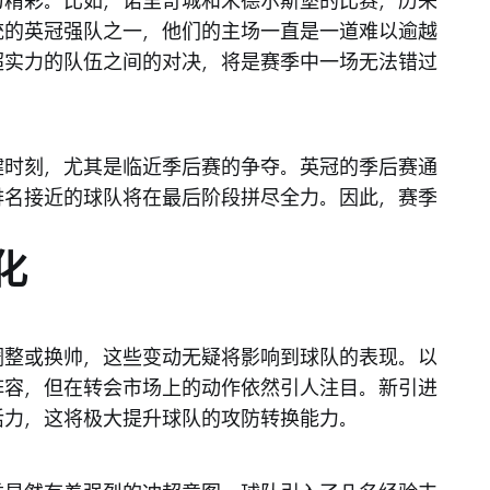
为精彩。比如，诺里奇城和米德尔斯堡的比赛，历来
统的英冠强队之一，他们的主场一直是一道难以逾越
超实力的队伍之间的对决，将是赛季中一场无法错过
键时刻，尤其是临近季后赛的争夺。英冠的季后赛通
排名接近的球队将在最后阶段拼尽全力。因此，赛季
。
化
调整或换帅，这些变动无疑将影响到球队的表现。以
阵容，但在转会市场上的动作依然引人注目。新引进
活力，这将极大提升球队的攻防转换能力。