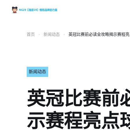
首页
新闻动态
英冠比赛前必读全攻略揭示赛程亮
新闻动态
英冠比赛前
示赛程亮点