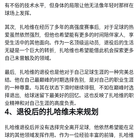
有不俗的技术水平，但身体的局限让他无法像年轻时那样在
球场上发挥。
其次，扎哈维在经历了多年的高强度赛事后，对于足球的热
爱虽然依然强烈，但他也希望能有更多的时间陪伴家人，享
受生活中的其他面向。作为一名顶级运动员，退役后的生活
无疑是一个巨大的转折，扎哈维也希望能借此机会探索更多
自己未曾触及的领域。
最后，扎哈维的退役也是他对于自己足球生涯的一种完美总
结。他在自己最巅峰的时期选择告别，是对自己的职业生涯
的一种尊重。与其在状态下滑时继续徘徊，不如在巅峰时选
择退出，给球迷留下最美好的回忆。这也反映了扎哈维的职
业精神和对自己生涯的高度负责。
4、退役后的扎哈维未来规划
扎哈维退役后并没有选择完全离开足球，他依然希望能在足
球的其他领域发挥作用。作为一位经验丰富的前锋，扎哈维