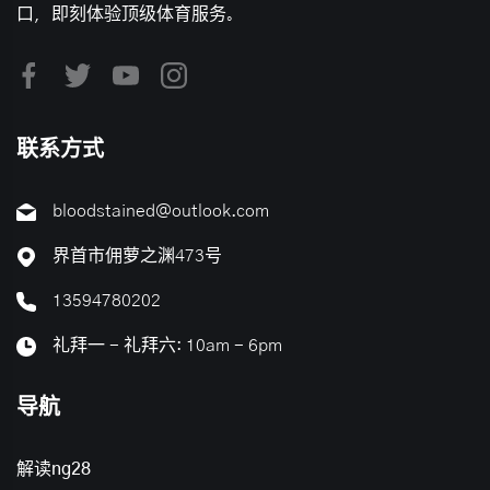
口，即刻体验顶级体育服务。
联系方式
bloodstained@outlook.com
界首市佣萝之渊473号
13594780202
礼拜一 - 礼拜六: 10am - 6pm
导航
解读ng28