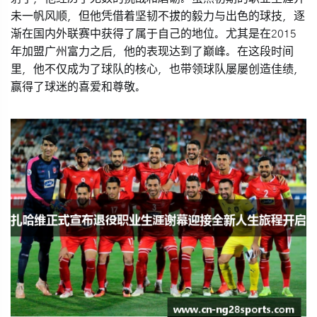
未一帆风顺，但他凭借着坚韧不拔的毅力与出色的球技，逐
渐在国内外联赛中获得了属于自己的地位。尤其是在2015
年加盟广州富力之后，他的表现达到了巅峰。在这段时间
里，他不仅成为了球队的核心，也带领球队屡屡创造佳绩，
赢得了球迷的喜爱和尊敬。