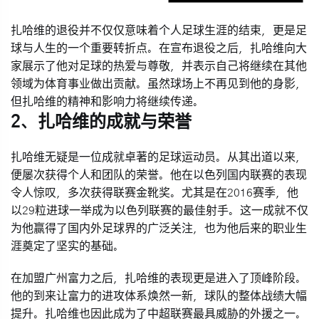
扎哈维的退役并不仅仅意味着个人足球生涯的结束，更是足
球与人生的一个重要转折点。在宣布退役之后，扎哈维向大
家展示了他对足球的热爱与尊敬，并表示自己将继续在其他
领域为体育事业做出贡献。虽然球场上不再见到他的身影，
但扎哈维的精神和影响力将继续传递。
2、扎哈维的成就与荣誉
扎哈维无疑是一位成就卓著的足球运动员。从其出道以来，
便屡次获得个人和团队的荣誉。他在以色列国内联赛的表现
令人惊叹，多次获得联赛金靴奖。尤其是在2016赛季，他
以29粒进球一举成为以色列联赛的最佳射手。这一成就不仅
为他赢得了国内外足球界的广泛关注，也为他后来的职业生
涯奠定了坚实的基础。
在加盟广州富力之后，扎哈维的表现更是进入了顶峰阶段。
他的到来让富力的进攻体系焕然一新，球队的整体战绩大幅
提升。扎哈维也因此成为了中超联赛最具威胁的外援之一。