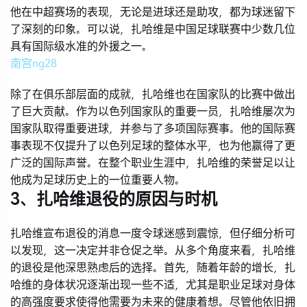
他在中超赛场的表现，无论是进球还是助攻，都为球迷留下
了深刻的印象。可以说，扎哈维是中国足球联赛中少数几位
具有国际级水准的外援之一。
南宫ng28
除了在俱乐部层面的成就，扎哈维也在国家队的比赛中做出
了巨大贡献。作为以色列国家队的重要一员，扎哈维屡次为
国家队取得重要进球，并参与了多项国际赛事。他的国际赛
事表现不仅提升了以色列足球的整体水平，也为他赢得了更
广泛的国际声誉。在整个职业生涯中，扎哈维的荣誉足以让
他成为足球历史上的一位重要人物。
3、扎哈维退役的原因与时机
扎哈维宣布退役的消息一度令球迷感到震惊，但仔细分析可
以发现，这一决定并非仓促之举。从多个角度来看，扎哈维
的退役是他深思熟虑后的选择。首先，随着年龄的增长，扎
哈维的身体状况逐渐出现一些不适，尤其是职业足球对身体
的高强度要求使得他需要为未来的健康着想。尽管他依旧拥