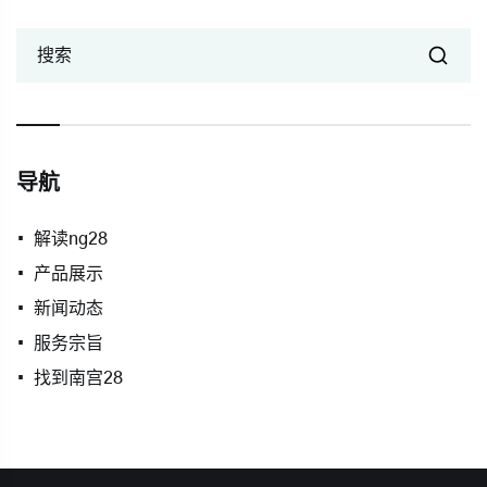
搜索
导航
解读ng28
产品展示
新闻动态
服务宗旨
找到南宫28