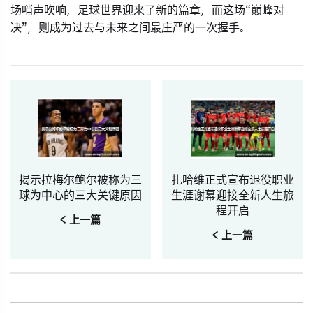
场哨声吹响，足球世界迎来了新的篇章，而这场“巅峰对
决”，则成为过去与未来之间最庄严的一次握手。
揭示拉梅尔鲍尔被称为三
扎哈维正式宣布退役职业
球为中心的三大关键原因
生涯谢幕迎接全新人生旅
程开启
< 上一篇
< 上一篇