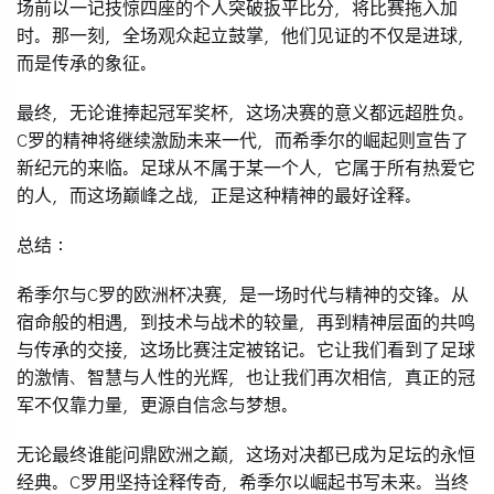
场前以一记技惊四座的个人突破扳平比分，将比赛拖入加
时。那一刻，全场观众起立鼓掌，他们见证的不仅是进球，
而是传承的象征。
最终，无论谁捧起冠军奖杯，这场决赛的意义都远超胜负。
C罗的精神将继续激励未来一代，而希季尔的崛起则宣告了
新纪元的来临。足球从不属于某一个人，它属于所有热爱它
的人，而这场巅峰之战，正是这种精神的最好诠释。
总结：
希季尔与C罗的欧洲杯决赛，是一场时代与精神的交锋。从
宿命般的相遇，到技术与战术的较量，再到精神层面的共鸣
与传承的交接，这场比赛注定被铭记。它让我们看到了足球
的激情、智慧与人性的光辉，也让我们再次相信，真正的冠
军不仅靠力量，更源自信念与梦想。
无论最终谁能问鼎欧洲之巅，这场对决都已成为足坛的永恒
经典。C罗用坚持诠释传奇，希季尔以崛起书写未来。当终