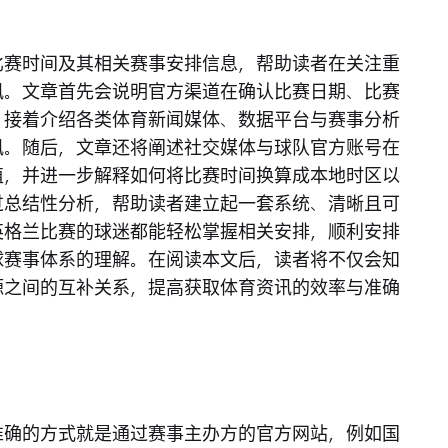
比赛时间及其相关赛事安排信息，帮助读者在关注重
讯。文章首先会说明官方渠道在确认比赛日期、比赛
，接着介绍各类体育新闻媒体、数据平台与赛事分析
讯。随后，文章还将阐述社交媒体与球队官方账号在
值，并进一步解释如何将比赛时间换算成本地时区以
过总结性分析，帮助读者建立起一套系统、清晰且可
英格兰比赛的球迷都能轻松掌握相关安排，顺利安排
球赛事体系的理解。在阅读本文后，读者将不仅会知
源之间的互补关系，提高获取体育资讯的效率与准确
准确的方式就是通过赛事主办方的官方网站，例如国