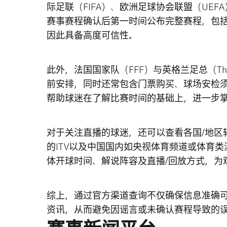
际足联（FIFA）、欧洲足球协会联盟（UE
赛事赛程确认后第一时间公布完整赛程，包
因此具备高度可信性。
此外，法国国家队（FFF）与英格兰足总（T
前安排，同时还常包含门票购买、球场安检
帮助球迷在了解比赛时间的基础上，进一步
对于关注直播的球迷，还可以查看各国/地区
的ITV以及中国国内如央视体育频道或体育
体开球时间、解说阵容及直播/回放方式，为
综上，通过官方渠道查询不仅确保信息准确
资讯，从而避免因谣言或未确认赛程导致的