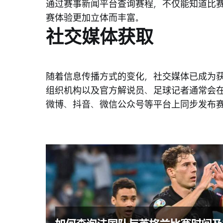
通过赛事新闻平台查询赛程，不仅能知道比
赛体验更加立体而丰富。
社交媒体获取
随着信息传播方式的变化，社交媒体已成为
组织机构以及官方解说员、足球记者通常会在Twitt
微博、抖音、微信公众号等平台上同步发布