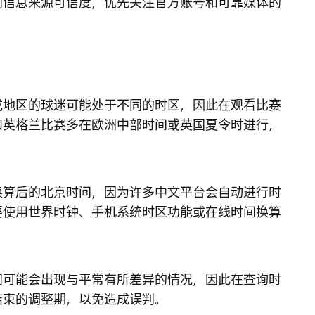
别信息来源可信度，优先关注官方账号和可靠媒体的
或地区的球迷可能处于不同的时区，因此在观看比赛
和英格兰比赛多在欧洲中部时间或英国夏令时进行，
换算后的北京时间，因为许多中文平台会自动进行时
要使用世界时钟、手机系统时区功能或在线时间换算
间可能会出现与平常有所差异的情况，因此在查询时
结束的调整期，以免造成误判。