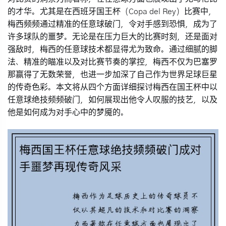
的才华。尤其是在西班牙国王杯（Copa del Rey）比赛中，
梅西频频通过精准的任意球破门，令对手感到恐惧，成为了
许多球队的噩梦。无论是在压力巨大的比赛时刻，还是面对
强敌时，梅西的任意球技术都显得尤为致命。通过细腻的脚
法、精准的瞄准以及对比赛节奏的掌控，梅西不仅为巴塞罗
那赢得了无数荣誉，也进一步加深了自己作为世界足球巨星
的传奇色彩。本文将从四个方面详细探讨梅西在国王杯中以
任意球绝技频频破门，如何展现出他令人叹服的技艺，以及
他是如何成为对手心中的梦魇的。