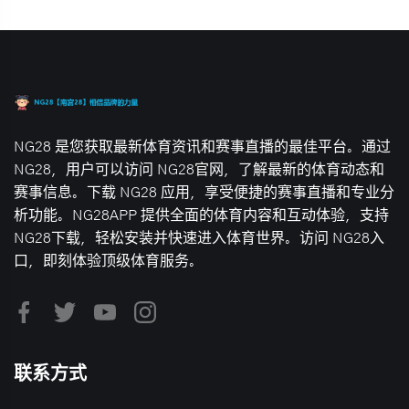
NG28 是您获取最新体育资讯和赛事直播的最佳平台。通过
NG28，用户可以访问 NG28官网，了解最新的体育动态和
赛事信息。下载 NG28 应用，享受便捷的赛事直播和专业分
析功能。NG28APP 提供全面的体育内容和互动体验，支持
NG28下载，轻松安装并快速进入体育世界。访问 NG28入
口，即刻体验顶级体育服务。
联系方式