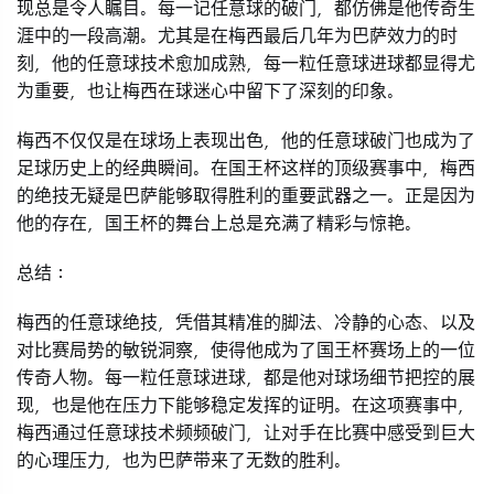
现总是令人瞩目。每一记任意球的破门，都仿佛是他传奇生
涯中的一段高潮。尤其是在梅西最后几年为巴萨效力的时
刻，他的任意球技术愈加成熟，每一粒任意球进球都显得尤
为重要，也让梅西在球迷心中留下了深刻的印象。
梅西不仅仅是在球场上表现出色，他的任意球破门也成为了
足球历史上的经典瞬间。在国王杯这样的顶级赛事中，梅西
的绝技无疑是巴萨能够取得胜利的重要武器之一。正是因为
他的存在，国王杯的舞台上总是充满了精彩与惊艳。
总结：
梅西的任意球绝技，凭借其精准的脚法、冷静的心态、以及
对比赛局势的敏锐洞察，使得他成为了国王杯赛场上的一位
传奇人物。每一粒任意球进球，都是他对球场细节把控的展
现，也是他在压力下能够稳定发挥的证明。在这项赛事中，
梅西通过任意球技术频频破门，让对手在比赛中感受到巨大
的心理压力，也为巴萨带来了无数的胜利。