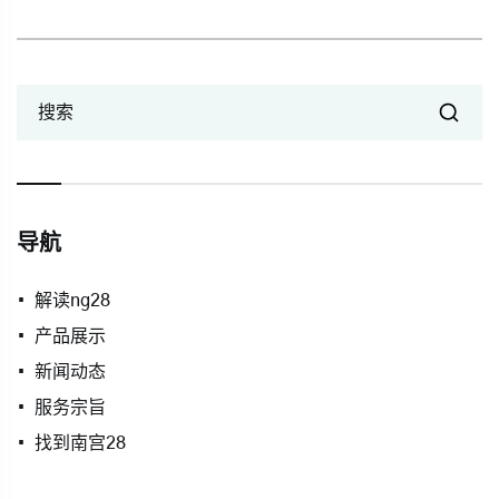
搜索
导航
解读ng28
产品展示
新闻动态
服务宗旨
找到南宫28