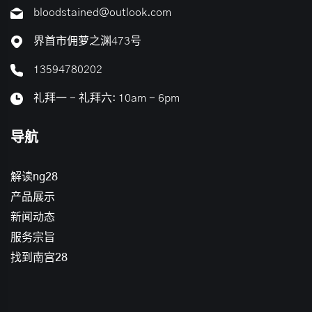
bloodstained@outlook.com
界首市佣萝之渊473号
13594780202
礼拜一 - 礼拜六: 10am - 6pm
导航
解读ng28
产品展示
新闻动态
服务宗旨
找到南宫28