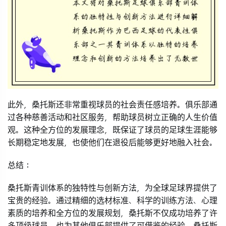
此外，桑托斯还非常重视球员的社会责任感培养。俱乐部通
过各种慈善活动和社区服务，帮助球员树立正确的人生价值
观。这种全方位的发展理念，既保证了球员的足球生涯能够
长期稳定地发展，也使他们在退役后能够更好地融入社会。
总结：
桑托斯青训体系的独特性与创新方法，为全球足球界提供了
宝贵的经验。通过精细的选材标准、科学的训练方法、心理
素质的培养和全方位的发展规划，桑托斯不仅成功培养了许
多顶级球员，也为其他俱乐部提供了可借鉴的经验。桑托斯