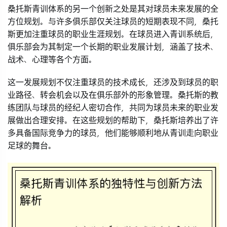
桑托斯青训体系的另一个创新之处是其对球员未来发展的全
方位规划。与许多俱乐部仅关注球员的短期表现不同，桑托
斯更加注重球员的职业生涯规划。在球员进入青训系统后，
俱乐部会为其制定一个长期的职业发展计划，涵盖了技术、
战术、心理等各个方面。
这一发展规划不仅注重球员的技术成长，还涉及到球员的职
业路径、转会机会以及在俱乐部外的形象管理。桑托斯的教
练团队与球员的经纪人密切合作，共同为球员未来的职业发
展做出合理安排。在这些规划的帮助下，桑托斯培养出了许
多具备国际竞争力的球员，他们能够顺利地从青训走向职业
足球的舞台。