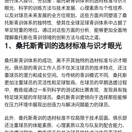
进行深入探讨，分别是：桑托斯青训体系的选材标准与识才
眼光、科学的训练方法与技术发展、心理素质与个性培养、
以及对球员未来发展的全方位规划。这些方面共同塑造了桑
托斯青训体系的独特性，使其在全球足球青训体系中占据了
举足轻重的地位。通过对这些方面的分析，能够更加全面地
理解桑托斯在青训领域的创新方法与成功之道。
1、桑托斯青训的选材标准与识才眼光
桑托斯青训体系的成功，离不开其独特的选材标准与识才眼
光。俱乐部的青训工作人员不仅关注球员的技术特点，还注
重球员的潜力和成长空间。与传统的青训模式不同，桑托斯
更加注重球员的灵活性和足球智商。在球员的早期选拔过程
中，教练组通过一系列科学的测试和比赛表现，发现具有独
特足球天赋的年轻球员。桑托斯青训更倾向于选择那些能够
在压力环境中展现出创造力与解决问题能力的球员。
此外，桑托斯青训的选材标准不仅局限于技术层面。俱乐部
还注重球员的体能素质、心理素质以及与队友的配合能力。