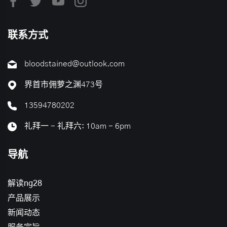
联系方式
bloodstained@outlook.com
界首市佣萝之渊473号
13594780202
礼拜一 - 礼拜六: 10am - 6pm
导航
解读ng28
产品展示
新闻动态