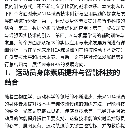
员的训练方式，还重新定义了比赛的战术体系。本文将从以
下四个方面对未来NBA球员技术创新与应用实践的探索与发
展趋势进行分析：第一，运动员身体素质提升与智能科技的
结合；第二，数据分析与战术优化的应用；第三，虚拟现实
与增强现实技术的引入；第四，AI与机器学习的辅助训练与
发展。每个方面都从技术的实际应用与未来发展方向进行详
细分析，旨在呈现未来NBA球员如何在科技推动下不断提升
自身竞技水平和战术素养。最后，文章将对整体发展趋势进
行总结归纳，展望未来NBA的发展方向。
1、运动员身体素质提升与智能科技的
结合
随着生物医学、运动科学等领域的不断进步，未来NBA球员
的身体素质提升将不再单纯依赖传统的训练方法。智能科技
的结合，尤其是穿戴式设备、传感器技术等，已经开始对运
动员的体能提升提供重要支持。这些技术能够实时监控球员
的心率、肌肉负荷、运动轨迹等关键生理指标，并为教练提