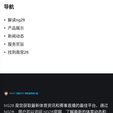
导航
解读ng28
产品展示
新闻动态
服务宗旨
找到南宫28
NG28 是您获取最新体育资讯和赛事直播的最佳平台。通过
NG28，用户可以访问 NG28官网，了解最新的体育动态和