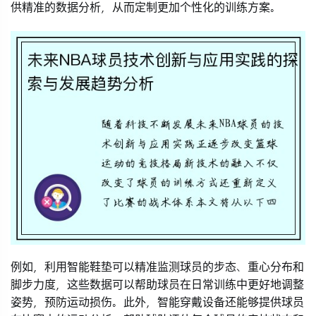
供精准的数据分析，从而定制更加个性化的训练方案。
例如，利用智能鞋垫可以精准监测球员的步态、重心分布和
脚步力度，这些数据可以帮助球员在日常训练中更好地调整
姿势，预防运动损伤。此外，智能穿戴设备还能够提供球员