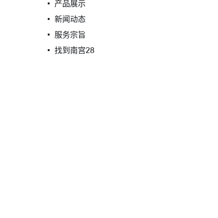
产品展示
新闻动态
服务宗旨
找到南宫28