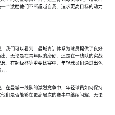
是一个激励他们不断超越自我、追求更高目标的动力
现，我们可以看到，曼城青训体系为球员提供了良好
而出。无论是在青年队的磨砺，还是在一线队的实战
理念。在超级杯等重要比赛中，年轻球员们通过出色
潜力。
战。在曼城一线队的激烈竞争中，年轻球员如何保持
定他们是否能够在更高层次的赛事中继续闪耀。无论