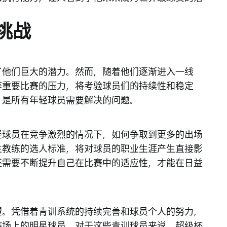
挑战
了他们巨大的潜力。然而，随着他们逐渐进入一线
等重要比赛的压力，将考验球员们的持续性和稳定
，是所有年轻球员需要解决的问题。
轻球员在竞争激烈的情况下，如何争取到更多的出场
主教练的选人标准，将对球员的职业生涯产生直接影
还需要不断提升自己在比赛中的适应性，才能在日益
望。凭借着青训系统的持续完善和球员个人的努力，
赛场上的明星球员。对于这些青训球员来说，超级杯