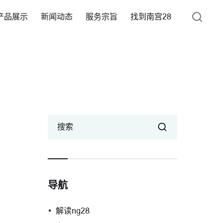
产品展示
新闻动态
服务宗旨
找到南宫28
搜索
导航
解读ng28