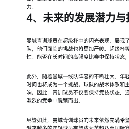
力。
4、未来的发展潜力与
曼城青训球员在超级杯中的闪光表现，展现
队，他们面临的挑战也将更加严峻。超级杯
性。能否在长时间的高强度比赛中保持状态
此外，随着曼城一线队阵容的不断壮大，年
时间也将成为一个挑战。球队的战术体系和
响。因此，青训球员不仅要保持竞技状态，
激烈的竞争中脱颖而出。
尽管如此，曼城青训球员的未来依然充满希
越来越多的年轻球员有望成为英超乃至国际