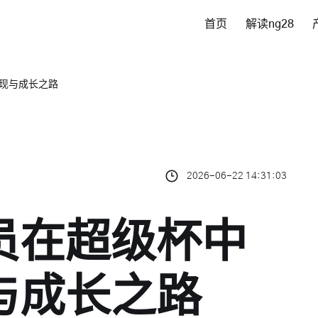
首页
解读ng28
现与成长之路
2026-06-22 14:31:03
员在超级杯中
与成长之路