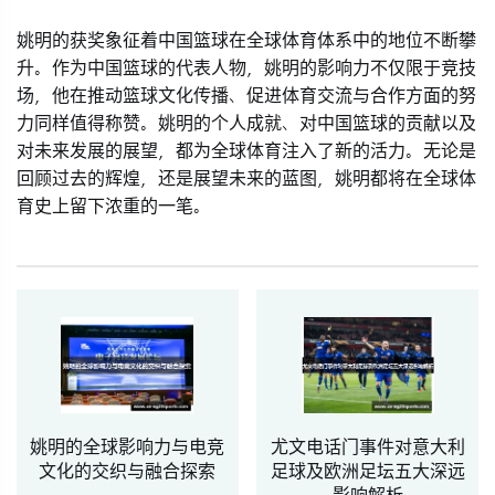
姚明的获奖象征着中国篮球在全球体育体系中的地位不断攀
升。作为中国篮球的代表人物，姚明的影响力不仅限于竞技
场，他在推动篮球文化传播、促进体育交流与合作方面的努
力同样值得称赞。姚明的个人成就、对中国篮球的贡献以及
对未来发展的展望，都为全球体育注入了新的活力。无论是
回顾过去的辉煌，还是展望未来的蓝图，姚明都将在全球体
育史上留下浓重的一笔。
姚明的全球影响力与电竞
尤文电话门事件对意大利
文化的交织与融合探索
足球及欧洲足坛五大深远