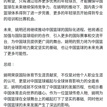
的希望，只有通过培养更多优秀的年轻球员，才能确保中国
篮球在未来继续保持竞争力。在姚明的推动下，国内青少年
篮球体系得到了进一步完善，更多的年轻球员开始得到专业
的培训和比赛机会。
未来，姚明还将继续推动中国篮球的国际化进程。他将通过
加强与国际篮球组织的合作，引入更多的国际赛事和交流平
台，为中国球员提供更广阔的舞台。姚明的努力将为中国篮
球的全球影响力奠定坚实的基础，也让中国篮球的未来充满
了更多可能性。
总结：
姚明荣获国际体育节生涯贡献奖，不仅是对他个人职业生涯
的认可，更是对中国篮球崛起与全球体育影响力的全面肯
定。姚明的成就不仅体现了中国篮球的发展历程，也昭示着
中国体育走向世界的雄心。作为一位篮球传奇人物，姚明为
中国篮球在全球舞台上的崛起打下了坚实的基础，同时他对
中国篮球的未来发展产生了深远的影响。