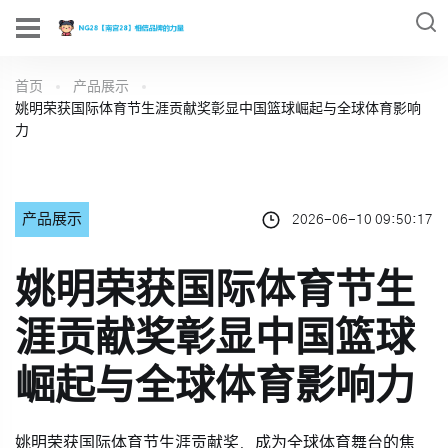
首页
产品展示
姚明荣获国际体育节生涯贡献奖彰显中国篮球崛起与全球体育影响
力
产品展示
2026-06-10 09:50:17
姚明荣获国际体育节生
涯贡献奖彰显中国篮球
崛起与全球体育影响力
姚明荣获国际体育节生涯贡献奖，成为全球体育舞台的焦