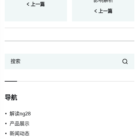
影响解析
< 上一篇
< 上一篇
搜索
导航
解读ng28
产品展示
新闻动态