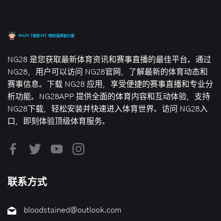
NG28 是您获取最新体育资讯和赛事直播的最佳平台。通过
NG28，用户可以访问 NG28官网，了解最新的体育动态和
赛事信息。下载 NG28 应用，享受便捷的赛事直播和专业分
析功能。NG28APP 提供全面的体育内容和互动体验，支持
NG28下载，轻松安装并快速进入体育世界。访问 NG28入
口，即刻体验顶级体育服务。
联系方式
bloodstained@outlook.com