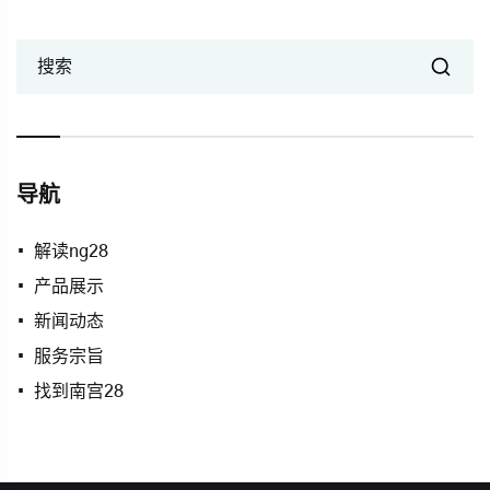
搜索
导航
解读ng28
产品展示
新闻动态
服务宗旨
找到南宫28