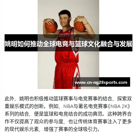
此外，姚明也积极推动篮球赛事与电竞赛事的结合，探索双
重娱乐模式的创新。例如，NBA与著名电竞赛事《NBA 2K》
系列的结合，便是篮球和电竞结合的成功典范。这种跨界合
作不仅提高了观众的参与度，也让传统体育赛事注入了更多
的现代娱乐元素，增强了赛事的全球吸引力。