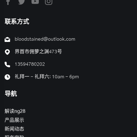
联系方式
bloodstained@outlook.com
界首市佣萝之渊473号
13594780202
礼拜一 - 礼拜六: 10am - 6pm
导航
解读ng28
产品展示
新闻动态