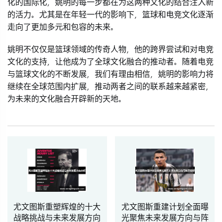
化的国际化，姚明的每一步都在为这两种文化的结合注入新
的活力。尤其是在年轻一代的影响下，篮球和电竞文化逐渐
走向了更加多元和包容的未来。
姚明不仅仅是篮球领域的传奇人物，他的跨界尝试和对电竞
文化的支持，让他成为了全球文化融合的推动者。随着电竞
与篮球文化的不断发展，我们有理由相信，姚明的影响力将
继续在全球范围内扩展，推动两者之间的联系越来越紧密，
为未来的文化融合开辟新的天地。
尤文图斯重塑辉煌的十大
尤文图斯重建计划全面曝
战略挑战与未来发展方向
光聚焦未来发展方向与阵