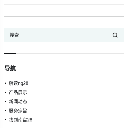
搜索
导航
解读ng28
产品展示
新闻动态
服务宗旨
找到南宫28