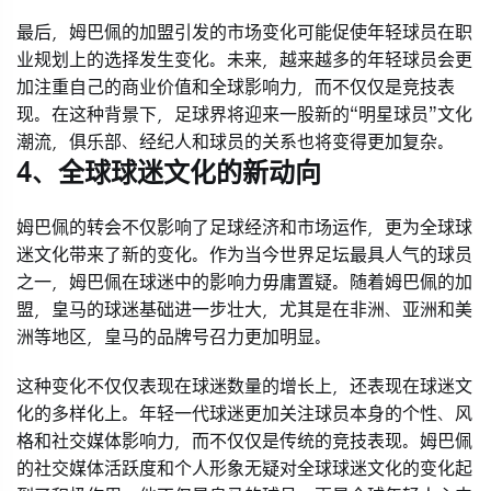
最后，姆巴佩的加盟引发的市场变化可能促使年轻球员在职
业规划上的选择发生变化。未来，越来越多的年轻球员会更
加注重自己的商业价值和全球影响力，而不仅仅是竞技表
现。在这种背景下，足球界将迎来一股新的“明星球员”文化
潮流，俱乐部、经纪人和球员的关系也将变得更加复杂。
4、全球球迷文化的新动向
姆巴佩的转会不仅影响了足球经济和市场运作，更为全球球
迷文化带来了新的变化。作为当今世界足坛最具人气的球员
之一，姆巴佩在球迷中的影响力毋庸置疑。随着姆巴佩的加
盟，皇马的球迷基础进一步壮大，尤其是在非洲、亚洲和美
洲等地区，皇马的品牌号召力更加明显。
这种变化不仅仅表现在球迷数量的增长上，还表现在球迷文
化的多样化上。年轻一代球迷更加关注球员本身的个性、风
格和社交媒体影响力，而不仅仅是传统的竞技表现。姆巴佩
的社交媒体活跃度和个人形象无疑对全球球迷文化的变化起