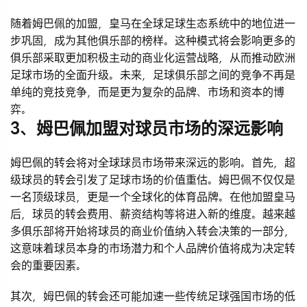
随着姆巴佩的加盟，皇马在全球足球生态系统中的地位进一
步巩固，成为其他俱乐部的榜样。这种模式将会影响更多的
俱乐部采取更加积极主动的商业化运营战略，从而推动欧洲
足球市场的全面升级。未来，足球俱乐部之间的竞争不再是
单纯的竞技竞争，而是更为复杂的品牌、市场和资本的博
弈。
3、姆巴佩加盟对球员市场的深远影响
姆巴佩的转会将对全球球员市场带来深远的影响。首先，超
级球员的转会引发了足球市场的价值重估。姆巴佩不仅仅是
一名顶级球员，更是一个全球化的体育品牌。在他加盟皇马
后，球员的转会费用、薪资结构等将进入新的维度。越来越
多俱乐部将开始将球员的商业价值纳入转会决策的一部分，
这意味着球员本身的市场潜力和个人品牌价值将成为决定转
会的重要因素。
其次，姆巴佩的转会还可能加速一些传统足球强国市场的低