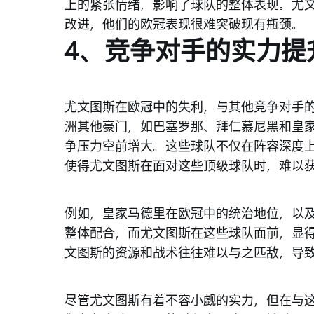
上的紧张情绪，影响了球队的整体表现。尤
改进，他们的欧冠表现很难突破现有瓶颈。
4、竞争对手的实力提
尤文图斯在欧冠中的失利，与其他竞争对手
洲其他豪门，如巴塞罗那、拜仁慕尼黑和皇
争压力空前增大。这些球队不仅在阵容深度
使得尤文图斯在面对这些顶级球队时，难以
例如，皇家马德里在欧冠中的统治地位，以
整体配合，而尤文图斯在这些球队面前，显
文图斯的资源和战术往往难以与之匹敌，导
尽管尤文图斯有着不容小觑的实力，但在与