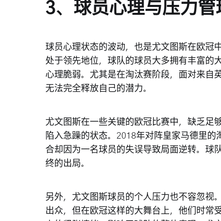
3、球员心理与压力管
球员心理状态的波动，也是尤文图斯在欧冠
处于领先地位，球队的球员大多拥有丰富的
心理脆弱。尤其是在淘汰赛阶段，面对来自
无法完全释放自己的潜力。
尤文图斯在一些关键的欧冠比赛中，缺乏足
陷入急躁的状态。2018年对阵皇家马德里
合却因为一名球员的失误导致局面逆转。球
终的出局。
另外，尤文图斯球员的个人压力也不容忽视
出众，但在欧冠这样的大舞台上，他们时常