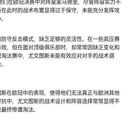
年他们在欧冠决赛中对阵皇家马德里，尽管阵容实力不
斯在此时的战术布置显得过于保守，未能充分发挥攻
胁。
的防守反击模式，缺乏足够的灵活性。在一些高压赛
奏效，但在面对顶级俱乐部时，却常常因缺乏变化和
冠淘汰赛中，尤文图斯未能有效应对对手的战术调
会。
图斯在欧冠中的表现，使得他们无法真正与欧洲其他
对抗中，尤文图斯的战术设计和阵容选择常常显得不
致最终惨遭淘汰。