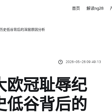
首页
解读ng28
历史低谷背后的深层原因分析
2026-05-26 09:49:13
大欧冠耻辱纪
史低谷背后的