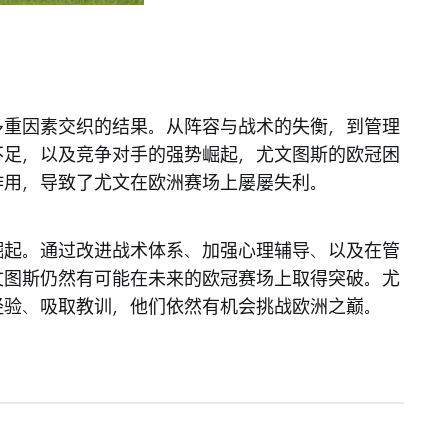
多重因素交织的结果。从阵容与战术的失衡，到管理
不足，以及竞争对手的强势崛起，尤文图斯的欧冠困
作用，导致了尤文在欧洲赛场上屡屡失利。
崛起。通过改进战术体系、加强心理辅导、以及在管
文图斯仍然有可能在未来的欧冠赛场上取得突破。尤
经验、吸取教训，他们依然有机会挑战欧洲之巅。