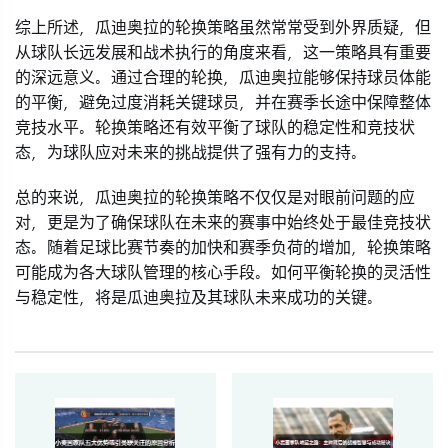
综上所述，瓜迪奥拉的轮换策略虽然常常受到外界质疑，但
从球队长远发展和战术执行的角度来看，这一策略具有重要
的深远意义。通过合理的轮换，瓜迪奥拉能够保持球员体能
的平衡，避免过度消耗关键球员，并在赛季长途中保障整体
竞技水平。轮换策略还有效平衡了球队的稳定性和竞技状
态，为球队应对未来的挑战提供了强有力的支持。
总的来说，瓜迪奥拉的轮换策略不仅仅是对眼前问题的应
对，更是为了确保球队在未来的赛事中始终处于最佳竞技状
态。随着足球比赛节奏的加快和赛季负荷的增加，轮换策略
可能成为各大球队管理的核心手段。如何平衡轮换的灵活性
与稳定性，将是瓜迪奥拉及其球队未来成功的关键。