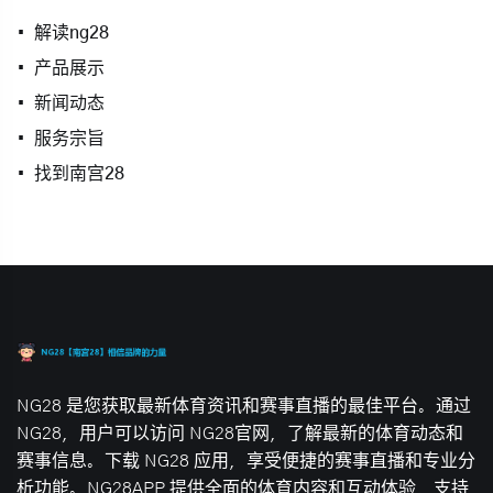
解读ng28
产品展示
新闻动态
服务宗旨
找到南宫28
NG28 是您获取最新体育资讯和赛事直播的最佳平台。通过
NG28，用户可以访问 NG28官网，了解最新的体育动态和
赛事信息。下载 NG28 应用，享受便捷的赛事直播和专业分
析功能。NG28APP 提供全面的体育内容和互动体验，支持