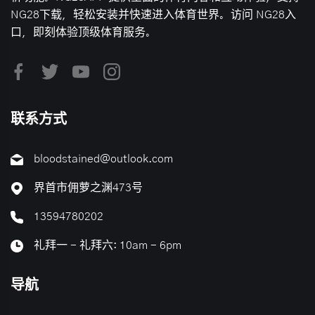
NG28下载，轻松安装并快速进入体育世界。访问 NG28入
口，即刻体验顶级体育服务。
联系方式
bloodstained@outlook.com
界首市佣萝之渊473号
13594780202
礼拜一 - 礼拜六: 10am - 6pm
导航