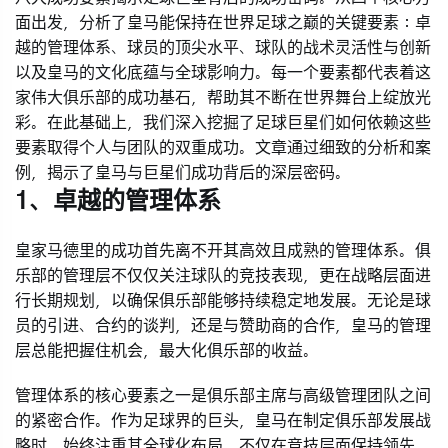
面出发，分析了皇马能保持在世界足球之巅的关键要素：卓
越的管理体系、球员的顶尖水平、球队的战术灵活性与创新
以及皇马的文化底蕴与全球影响力。每一个要素都代表着这
家伟大俱乐部的成功基石，帮助其不断在世界舞台上绽放光
彩。在此基础上，我们深入挖掘了足球巨星们如何依赖这些
要素取得个人与团队的双重成功。文章通过细致的分析和案
例，揭示了皇马与巨星们成功背后的深层密码。
1、卓越的管理体系
皇家马德里的成功首先离不开其高效且成熟的管理体系。俱
乐部的管理层不仅仅关注球队的竞技表现，更在战略层面进
行长期规划，以确保俱乐部能够持续稳定地发展。无论是球
员的引进、合约的谈判，还是与赞助商的合作，皇马的管理
层总能把握住机会，最大化俱乐部的收益。
管理体系的核心要素之一是俱乐部主席与高级管理团队之间
的紧密合作。作为足球界的巨头，皇马在制定俱乐部发展战
略时，始终注重其全球化布局，不仅在竞技层面保持领先，