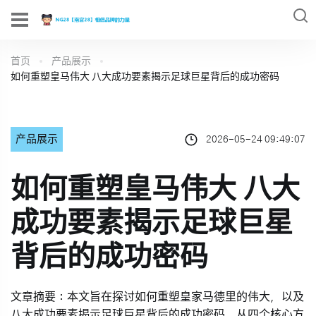
首页
产品展示
如何重塑皇马伟大 八大成功要素揭示足球巨星背后的成功密码
产品展示
2026-05-24 09:49:07
如何重塑皇马伟大 八大
成功要素揭示足球巨星
背后的成功密码
文章摘要：本文旨在探讨如何重塑皇家马德里的伟大，以及
八大成功要素揭示足球巨星背后的成功密码。从四个核心方