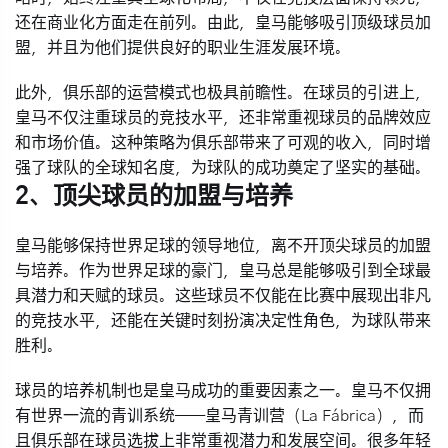
还在商业化方面走在前列。由此，皇马能够吸引顶级球员加
盟，并且为他们提供良好的职业生涯发展环境。
此外，俱乐部的运营模式也极具前瞻性。在球员的引进上，
皇马不仅注重球员的竞技水平，还非常重视球员的品牌效应
和市场价值。这种策略为俱乐部带来了可观的收入，同时增
强了球队的全球知名度，为球队的成功奠定了坚实的基础。
2、顶尖球员的加盟与培养
皇马能够保持世界足球的领导地位，离不开顶尖球员的加盟
与培养。作为世界足球的豪门，皇马总是能够吸引到全球最
具潜力和天赋的球员。这些球员不仅能在比赛中展现出非凡
的竞技水平，还能在关键时刻扮演决定性角色，为球队带来
胜利。
球员的培养机制也是皇马成功的重要因素之一。皇马不仅拥
有世界一流的青训系统——皇马青训营（La Fábrica），而
且俱乐部在球员选拔上非常重视潜力和发展空间。很多年轻