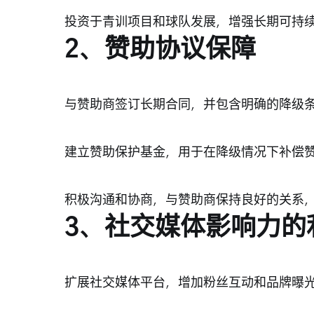
投资于青训项目和球队发展，增强长期可持
2、赞助协议保障
与赞助商签订长期合同，并包含明确的降级
建立赞助保护基金，用于在降级情况下补偿
积极沟通和协商，与赞助商保持良好的关系
3、社交媒体影响力的
扩展社交媒体平台，增加粉丝互动和品牌曝