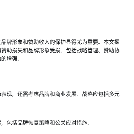
其品牌形象和赞助收入的保护显得尤为重要。本文探
的赞助损失和品牌形象受损，包括战略管理、赞助协
动的增强。
场表现，还需考虑品牌和商业发展。战略应包括多元
案，包括品牌恢复策略和公关应对措施。