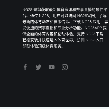
NG28 是您获取最新体育资讯和赛事直播的最佳平
台。通过 NG28，用户可以访问 NG28官网，了解
最新的体育动态和赛事信息。下载 NG28 应用，享
受便捷的赛事直播和专业分析功能。NG28APP 提
供全面的体育内容和互动体验，支持 NG28下载，
轻松安装并快速进入体育世界。访问 NG28入口，
即刻体验顶级体育服务。