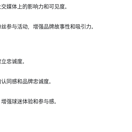
社交媒体上的影响力和可见度。
粉丝参与活动，增强品牌故事性和吸引力。
建立忠诚度。
的认同感和品牌忠诚度。
，增强球迷体验和参与感。