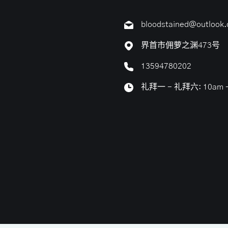
bloodstained@outlook
界首市佣萝之渊473号
13594780202
礼拜一 - 礼拜六: 10am -