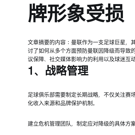
牌形象受损
文章摘要的内容：曼联作为一支足球巨星，
讨了如何从多个方面预防曼联因降级而导致
议保障、社交媒体影响力的利用以及球迷互
1、战略管理
足球俱乐部需要制定长期战略，不仅关注赛
化收入来源和品牌保护机制。
建立危机管理团队，制定应对降级的具体方