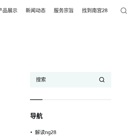
产品展示
新闻动态
服务宗旨
找到南宫28
搜索
导航
解读ng28