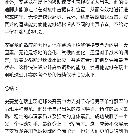
此外，安赛龙在场上的移动速度也表现得尤为出色。他的快
速脚步能够让他在对抗中占据有利位置，从而有效地进行进
攻或防守。无论是快速起步、急停，还是突然加速反击，安
赛龙的运动能力使他能够轻松适应不同的比赛节奏，不给对
手留有喘息的机会。
安赛龙的适应能力也是他在赛场上始终保持竞争力的另一大
因素。无论是场地的变化、气候的变化，还是对手战术的调
整，安赛龙都能迅速做出反应，并通过合理的调整保持最佳
状态。这种快速适应并高效调整的能力，使得他能够在瑞士
羽毛球公开赛的各个阶段持续保持顶尖水平。
总结：
安赛龙在瑞士羽毛球公开赛中力克对手夺得男子单打冠军的
表现堪称典范。他凭借自己出色的技术特点、精准的战术策
略、稳定的心理素质以及强大的身体素质，成功战胜了一个
又一个强劲对手，最终登上了冠军宝座。这一成绩不仅展示
了安赛龙在羽毛球领域的全面能力，也让人们更加认识到他