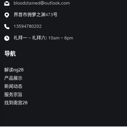
bloodstained@outlook.com
界首市佣萝之渊473号
13594780202
礼拜一 - 礼拜六: 10am - 6pm
导航
解读ng28
产品展示
新闻动态
服务宗旨
找到南宫28