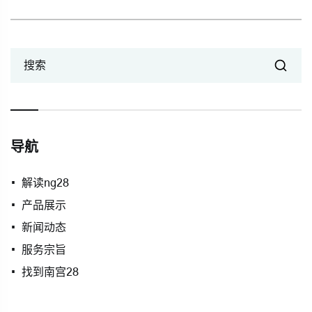
搜索
导航
解读ng28
产品展示
新闻动态
服务宗旨
找到南宫28