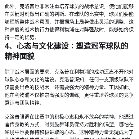
此外，克洛普也非常注重培养球员的战术意识，使他们能够
在关键时刻做出正确的判断。在球队的比赛中，球员们要能
够理解整体战术意图，并根据场上局势做出灵活的调整。这
种高度的战术执行力使得利物浦在对阵强敌时，能够始终保
持一定的优势。
4、心态与文化建设：塑造冠军球队的
精神面貌
除了战术层面的要求，克洛普在利物浦的成功还离不开他对
球队心态和文化的建设。克洛普深知，任何一支顶级球队不
仅需要出色的技战术，还需要强大的精神力量。正因如此，
他在利物浦不仅推崇高强度的训练，更注重培养球员的竞争
意识与团队精神。
克洛普强调在比赛中的积极心态和永不放弃的精神。他通过
言传身教的方式，时刻鼓舞球员保持对胜利的渴望，哪怕在
逆境中也要保持积极进取的心态。这种精神力量无疑成为了