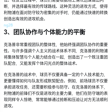
位。在反击过程中，球员们需要根据场上情况迅速做出判
断，并选择最有效的传球路线。这种灵活的进攻方式，使得
利物浦在面对防守较为密集的对手时，仍能通过快速的转换
创造出有效的进攻机会。
ng28
3、团队协作与个体能力的平衡
克洛普非常重视团队的整体性，他始终强调团队协作的重要
性。与许多强调个人主义的战术体系不同，克洛普的利物浦
将集体智慧与个人能力结合在一起，创造出了一个既注重团
队配合，又能发挥个体闪光点的整体战术。
在克洛普的战术中，球员不仅要具备一定的个人技术能力，
更要懂得如何与队友形成默契配合。例如，前场球员不仅要
承担进攻任务，还需要积极参与防守。在克洛普的体系下，
利物浦的前锋们不仅是进攻的主要力量，他们在防守端的表
现同样令人惊艳，常常能够通过抢断和压迫让对方无法顺利
进攻。