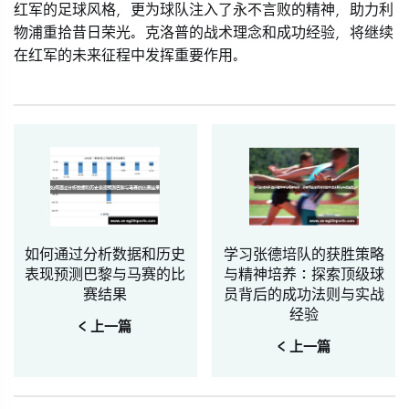
红军的足球风格，更为球队注入了永不言败的精神，助力利
物浦重拾昔日荣光。克洛普的战术理念和成功经验，将继续
在红军的未来征程中发挥重要作用。
如何通过分析数据和历史
学习张德培队的获胜策略
表现预测巴黎与马赛的比
与精神培养：探索顶级球
赛结果
员背后的成功法则与实战
经验
< 上一篇
< 上一篇