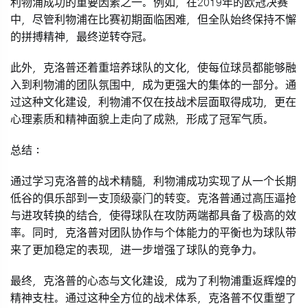
利物浦成功的重要因素之一。例如，在2019年的欧冠决赛
中，尽管利物浦在比赛初期面临困难，但全队始终保持不懈
的拼搏精神，最终逆转夺冠。
此外，克洛普还着重培养球队的文化，使每位球员都能够融
入到利物浦的团队氛围中，成为更强大的集体的一部分。通
过这种文化建设，利物浦不仅在技战术层面取得成功，更在
心理素质和精神面貌上走向了成熟，形成了冠军气质。
总结：
通过学习克洛普的战术精髓，利物浦成功实现了从一个长期
低谷的俱乐部到一支顶级豪门的转变。克洛普通过高压逼抢
与进攻转换的结合，使得球队在攻防两端都具备了极高的效
率。同时，克洛普对团队协作与个体能力的平衡也为球队带
来了更加稳定的表现，进一步增强了球队的竞争力。
最终，克洛普的心态与文化建设，成为了利物浦重返辉煌的
精神支柱。通过这种全方位的战术体系，克洛普不仅重塑了