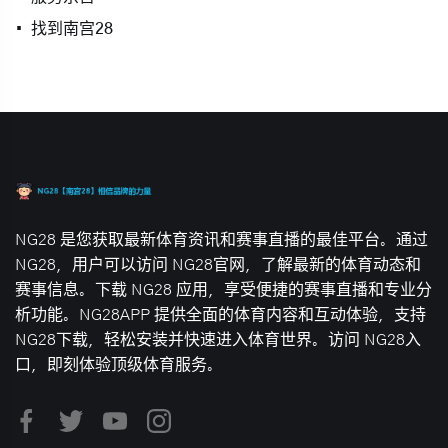
找到南宫28
NG28 是您获取最新体育资讯和赛事直播的最佳平台。通过
NG28，用户可以访问 NG28官网，了解最新的体育动态和
赛事信息。下载 NG28 应用，享受便捷的赛事直播和专业分
析功能。NG28APP 提供全面的体育内容和互动体验，支持
NG28下载，轻松安装并快速进入体育世界。访问 NG28入
口，即刻体验顶级体育服务。