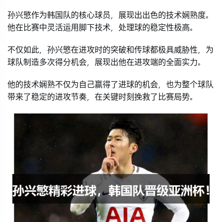
孙兴慜作为韩国队的核心球员，展现出出色的技术娴熟度。
他在比赛中灵活运用脚下技术，处理球的稳定性极高。
不仅如此，孙兴慜在进攻时的突破和传球都极具威胁性，为
球队制造多次得分机会，展现出他在进攻端的全面实力。
他的技术娴熟不仅为自己赢得了进球的机会，也为整个球队
带来了稳定的进攻节奏，在关键时刻挽救了比赛局势。