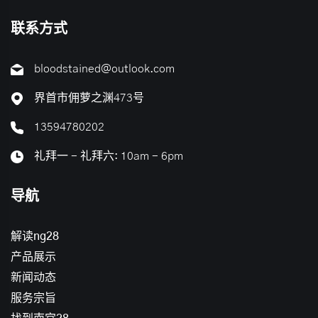
联系方式
bloodstained@outlook.com
界首市佣萝之渊473号
13594780202
礼拜一 - 礼拜六: 10am - 6pm
导航
解读ng28
产品展示
新闻动态
服务宗旨