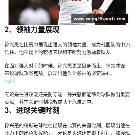
2、领袖力量展现
孙兴慜在比赛中展现出强大的领袖力量，成为韩国队的中流
砥柱。他在场上的积极表现和不断努力激励着队友。
在面对强大对手的时候，孙兴慜更是挺身而出，率先冲锋，
带领球队攻坚克敌，展现出他作为领袖的坚定决心。
ng28
无论是在进攻端还是防守端，孙兴慜都能够为球队做出重要
贡献，并在关键时刻挽救球队于危难之中。
3、进球关键时刻
孙兴慜的精彩进球往往出现在比赛的关键时刻，展现出他在
压力下的出色发挥能力。无论是头球还是脚下射门，都展现