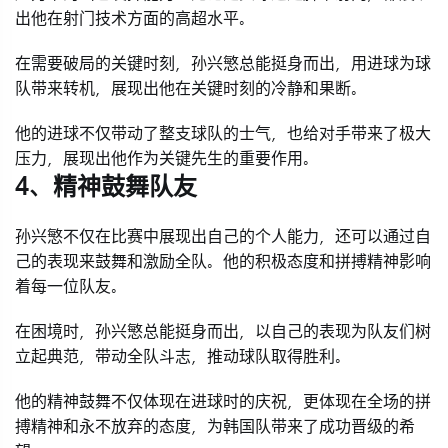
出他在射门技术方面的高超水平。
在需要破局的关键时刻，孙兴慜总能挺身而出，用进球为球
队带来转机，展现出他在关键时刻的冷静和果断。
他的进球不仅带动了整支球队的士气，也给对手带来了极大
压力，展现出他作为关键先生的重要作用。
4、精神鼓舞队友
孙兴慜不仅在比赛中展现出自己的个人能力，还可以通过自
己的表现来鼓舞和激励全队。他的积极态度和拼搏精神影响
着每一位队友。
在困境时，孙兴慜总能挺身而出，以自己的表现为队友们树
立起典范，带动全队斗志，推动球队取得胜利。
他的精神鼓舞不仅体现在进球时的庆祝，更体现在全场的拼
搏精神和永不放弃的态度，为韩国队带来了成功晋级的希