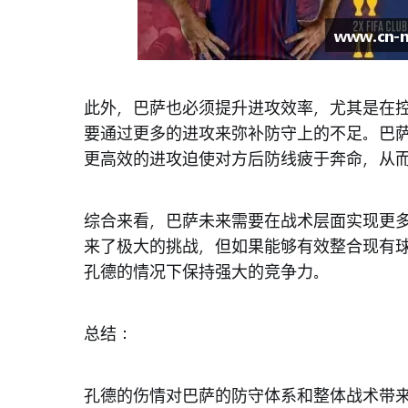
此外，巴萨也必须提升进攻效率，尤其是在
要通过更多的进攻来弥补防守上的不足。巴
更高效的进攻迫使对方后防线疲于奔命，从
综合来看，巴萨未来需要在战术层面实现更
来了极大的挑战，但如果能够有效整合现有
孔德的情况下保持强大的竞争力。
总结：
孔德的伤情对巴萨的防守体系和整体战术带