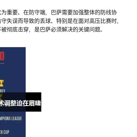
尤为重要。在防守端，巴萨需要加强整体的防线协
防守失误而导致的丢球。特别是在面对高压比赛时，
不被彻底击穿，是巴萨必须解决的关键问题。