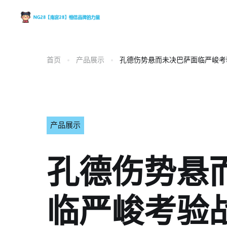
首页
产品展示
孔德伤势悬而未决巴萨面临严峻考
产品展示
孔德伤势悬
临严峻考验