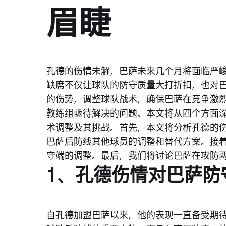
眉睫
孔德的伤情未解，巴萨未来几个月将面临严
缺席不仅让球队的防守质量大打折扣，也对
的伤势，调整球队战术，确保巴萨在竞争激
教练组亟待解决的问题。本文将从四个方面
术调整及其挑战。首先，本文将分析孔德的
巴萨后防线其他球员的调整和替代方案。接
守端的调整。最后，我们将讨论巴萨在攻防
1、孔德伤情对巴萨防
自孔德加盟巴萨以来，他的表现一直备受期