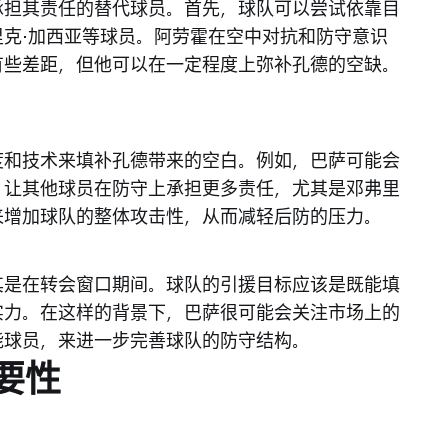
承担其责任的替代球员。首先，球队可以尝试依靠目
克·加西亚等球员。阿劳霍在空中对抗和防守意识
有些差距，但他可以在一定程度上弥补孔德的空缺。
度和技术来填补孔德带来的空白。例如，巴萨可能会
，让其他球员在防守上承担更多责任，尤其是邓弗里
来增加球队的整体攻击性，从而减轻后防的压力。
其是在转会窗口期间。球队的引援目标应该是既能填
实力。在这样的背景下，巴萨很可能会关注市场上的
能球员，来进一步完善球队的防守结构。
要性