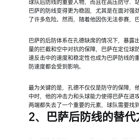
球队后防线的重要人物，而且在高压防守、
巴萨的防线变得更为稳固，尤其是在面对强
了许多危险。然而，随着他因伤无法参赛，
巴萨的后防体系在孔德缺席的情况下，暴露
量的拦截和空中对抗的保障，巴萨在定位球
速反击中的速度和稳定性也成为巴萨防线的
防速度都会受到影响。
最为关键的是，孔德不仅仅是防守的保障，
中时，他的冲击力和头球能力使得巴萨在进
两端都失去了一个重要的元素，球队需要找
2、巴萨后防线的替代