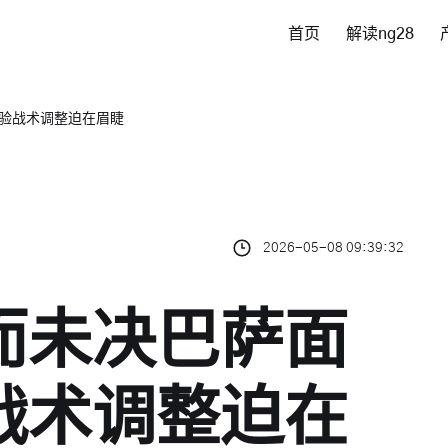
首页
解读ng28
验战术调整迫在眉睫
2026-05-08 09:39:32
而未决巴萨面
战术调整迫在