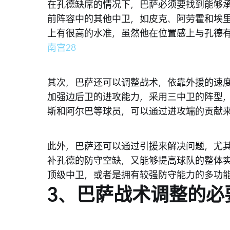
在孔德缺席的情况下，巴萨必须要找到能够
前阵容中的其他中卫，如皮克、阿劳霍和埃里
上有很高的水准，虽然他在位置感上与孔德
南宫28
其次，巴萨还可以调整战术，依靠外援的速
加强边后卫的进攻能力，采用三中卫的阵型
斯和阿尔巴等球员，可以通过进攻端的贡献
此外，巴萨还可以通过引援来解决问题，尤
补孔德的防守空缺，又能够提高球队的整体
顶级中卫，或者是拥有较强防守能力的多功
3、巴萨战术调整的必