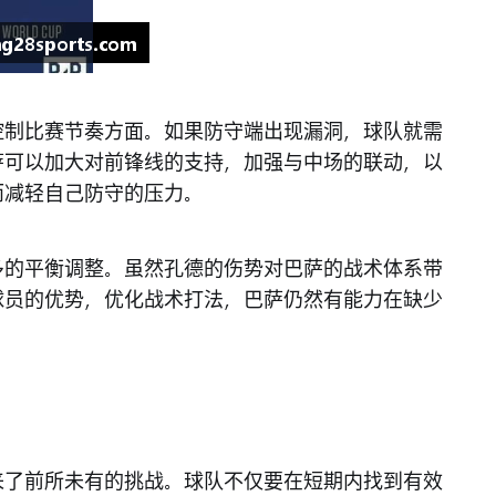
控制比赛节奏方面。如果防守端出现漏洞，球队就需
萨可以加大对前锋线的支持，加强与中场的联动，以
而减轻自己防守的压力。
多的平衡调整。虽然孔德的伤势对巴萨的战术体系带
球员的优势，优化战术打法，巴萨仍然有能力在缺少
来了前所未有的挑战。球队不仅要在短期内找到有效