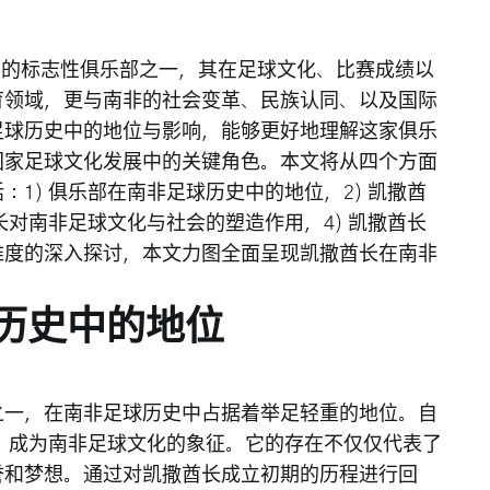
球历史上的标志性俱乐部之一，其在足球文化、比赛成绩以
育领域，更与南非的社会变革、民族认同、以及国际
足球历史中的地位与影响，能够更好地理解这家俱乐
国家足球文化发展中的关键角色。本文将从四个方面
1) 俱乐部在南非足球历史中的地位，2) 凯撒酋
长对南非足球文化与社会的塑造作用，4) 凯撒酋长
维度的深入探讨，本文力图全面呈现凯撒酋长在南非
历史中的地位
之一，在南非足球历史中占据着举足轻重的地位。自
角，成为南非足球文化的象征。它的存在不仅仅代表了
誉和梦想。通过对凯撒酋长成立初期的历程进行回