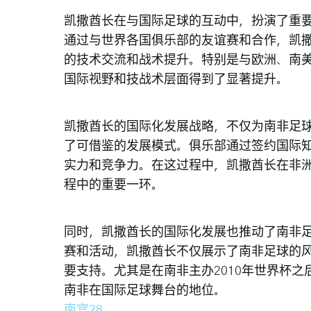
凯撒酋长在与国际足球的互动中，扮演了重
通过与世界各国俱乐部的友谊赛和合作，凯
的技术交流和战术提升。特别是与欧洲、南
国际视野和技战术层面得到了显著提升。
凯撒酋长的国际化发展战略，不仅为南非足
了可借鉴的发展模式。俱乐部通过签约国际
实力和竞争力。在这过程中，凯撒酋长在非
程中的重要一环。
同时，凯撒酋长的国际化发展也推动了南非
赛和活动，凯撒酋长不仅展示了南非足球的
要支持。尤其是在南非主办2010年世界杯
南非在国际足球舞台的地位。
南宫28