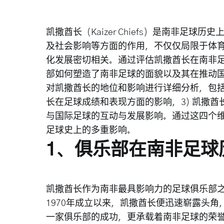
凯撒酋长（Kaizer Chiefs）是南非足
及社会影响等方面的作用，不仅仅局限于体
化发展密切相关。通过评估凯撒酋长在南非
部如何塑造了南非足球的面貌以及其在推动
对凯撒酋长的地位和影响进行详细分析，包括：
长在足球成绩和表现方面的影响，3) 凯撒酋
与国际足球的互动与发展影响。通过这四个
足球史上的多重影响。
1、俱乐部在南非足球
凯撒酋长作为南非最具影响力的足球俱乐部
1970年成立以来，凯撒酋长便迅速崭露头
一家俱乐部的成功，更承载着南非足球的荣