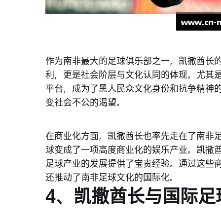
作为南非最大的足球俱乐部之一，凯撒酋长
利，更是社会阶层与文化认同的体现。尤其
平台，成为了黑人民众文化身份和抗争精神
变社会不公的渴望。
在商业化方面，凯撒酋长也率先走在了南非
球变成了一项高度商业化的娱乐产业。凯撒
足球产业的发展提供了宝贵经验。通过这些
还推动了南非足球文化的国际化。
4、凯撒酋长与国际足