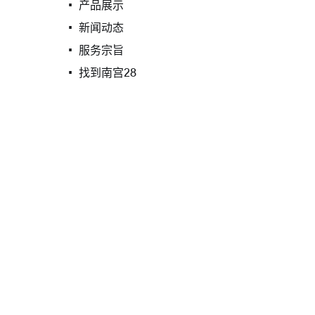
产品展示
新闻动态
服务宗旨
找到南宫28