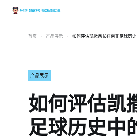
首页
产品展示
如何评估凯撒酋长在南非足球历史
产品展示
如何评估凯
足球历史中