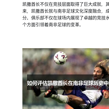
凯撒酋长不仅在竞技层面取得了巨大成就，
来，凯撒酋长就与南非足球文化深度融合，
分。俱乐部不仅在球场内展现了卓越的竞技
个方面引领着南非足球的变革。