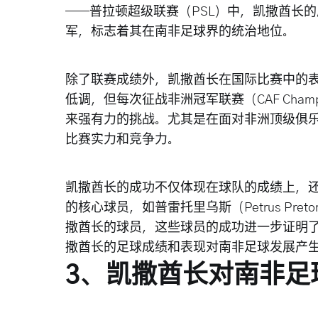
——普拉顿超级联赛（PSL）中，凯撒酋长
军，标志着其在南非足球界的统治地位。
除了联赛成绩外，凯撒酋长在国际比赛中的
低调，但每次征战非洲冠军联赛（CAF Champ
来强有力的挑战。尤其是在面对非洲顶级俱
比赛实力和竞争力。
凯撒酋长的成功不仅体现在球队的成绩上，
的核心球员，如普雷托里乌斯（Petrus Preto
撒酋长的球员，这些球员的成功进一步证明
撒酋长的足球成绩和表现对南非足球发展产
3、凯撒酋长对南非足