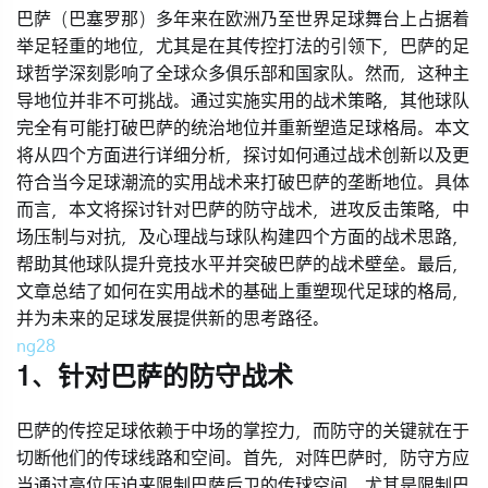
巴萨（巴塞罗那）多年来在欧洲乃至世界足球舞台上占据着
举足轻重的地位，尤其是在其传控打法的引领下，巴萨的足
球哲学深刻影响了全球众多俱乐部和国家队。然而，这种主
导地位并非不可挑战。通过实施实用的战术策略，其他球队
完全有可能打破巴萨的统治地位并重新塑造足球格局。本文
将从四个方面进行详细分析，探讨如何通过战术创新以及更
符合当今足球潮流的实用战术来打破巴萨的垄断地位。具体
而言，本文将探讨针对巴萨的防守战术，进攻反击策略，中
场压制与对抗，及心理战与球队构建四个方面的战术思路，
帮助其他球队提升竞技水平并突破巴萨的战术壁垒。最后，
文章总结了如何在实用战术的基础上重塑现代足球的格局，
并为未来的足球发展提供新的思考路径。
ng28
1、针对巴萨的防守战术
巴萨的传控足球依赖于中场的掌控力，而防守的关键就在于
切断他们的传球线路和空间。首先，对阵巴萨时，防守方应
当通过高位压迫来限制巴萨后卫的传球空间，尤其是限制巴