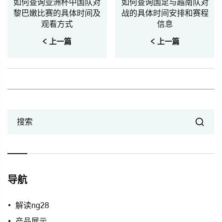
如何查询亚洲杯中国队对
如何查询国足与越南队对
黎巴嫩比赛的具体时间及
战的具体时间安排和赛程
观看方式
信息
< 上一篇
< 上一篇
搜索
导航
解读ng28
产品展示