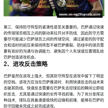
第三，保持防守阵型的紧凑性是至关重要的。巴萨通过快速
的传球球员相互之间的联动来拉开对手防线，因此防守方需
要尽可能减少巴萨球员之间的传球空间，通过紧密的防守配
合和适时的前压来保持阵型不被巴萨撕裂。防线中的球员需
要有良好的沟通与协调能力，避免因个人失误或位置错乱给
巴萨创造进攻机会。
2、进攻反击策略
巴萨虽然在进攻上强大，但其防守阵型在进攻中留下了明显
的空档。进攻方应当在巴萨推进时，利用快速反击的战术来
击破其防线。快速反击需要在巴萨失去控球后的瞬间立即组
织反击，尤其是通过快速的长传寻找前锋。为了充分发挥这
种战术，球队应具备速度极快的边锋和前锋，能够在巴萨的
防守回撤未完成之前完成进攻。