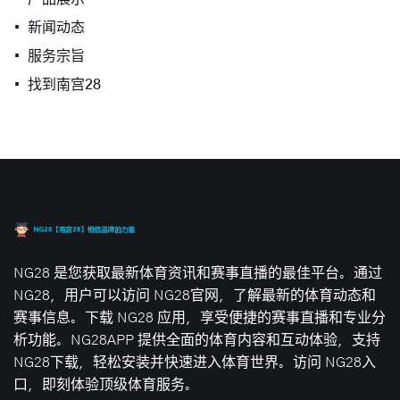
新闻动态
服务宗旨
找到南宫28
NG28 是您获取最新体育资讯和赛事直播的最佳平台。通过
NG28，用户可以访问 NG28官网，了解最新的体育动态和
赛事信息。下载 NG28 应用，享受便捷的赛事直播和专业分
析功能。NG28APP 提供全面的体育内容和互动体验，支持
NG28下载，轻松安装并快速进入体育世界。访问 NG28入
口，即刻体验顶级体育服务。