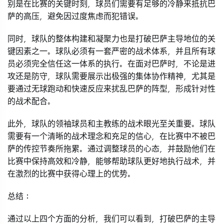
别是在比赛的关键时刻，球员们需要有足够的冷静来抵抗巴
萨的高压，避免因过度焦虑而犯错误。
同时，球队的整体构建和凝聚力也是打破巴萨主导地位的关
键因素之一。球队必须有一套严密的战术体系，并且所有球
员必须完全信任这一体系的执行。在面对巴萨时，不论是进
攻还是防守，球队需要展示出极强的集体协作精神，尤其是
要通过无球跑动和快速反应来扰乱巴萨的阵型，形成针对性
的战术配合。
此外，球队的领袖球员和主教练的战术眼光至关重要。球队
需要有一个清晰的战术理念和充足的信心，在比赛中不被巴
萨的传控节奏所拖累。通过调整球员的心态，并鼓励他们在
比赛中保持高效和冷静，能够帮助球队更好地执行战术，并
在激烈的比赛中获得心理上的优势。
总结：
通过以上四个方面的分析，我们可以看到，打破巴萨的主导