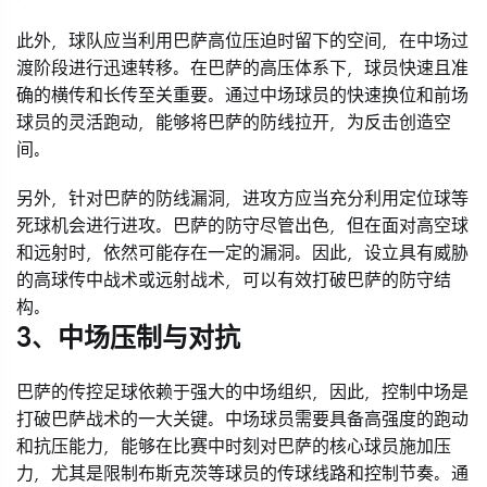
此外，球队应当利用巴萨高位压迫时留下的空间，在中场过
渡阶段进行迅速转移。在巴萨的高压体系下，球员快速且准
确的横传和长传至关重要。通过中场球员的快速换位和前场
球员的灵活跑动，能够将巴萨的防线拉开，为反击创造空
间。
另外，针对巴萨的防线漏洞，进攻方应当充分利用定位球等
死球机会进行进攻。巴萨的防守尽管出色，但在面对高空球
和远射时，依然可能存在一定的漏洞。因此，设立具有威胁
的高球传中战术或远射战术，可以有效打破巴萨的防守结
构。
3、中场压制与对抗
巴萨的传控足球依赖于强大的中场组织，因此，控制中场是
打破巴萨战术的一大关键。中场球员需要具备高强度的跑动
和抗压能力，能够在比赛中时刻对巴萨的核心球员施加压
力，尤其是限制布斯克茨等球员的传球线路和控制节奏。通