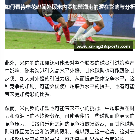
此外，米内罗的加盟还可能会对整个联赛的球员引进策略产
生影响。随着海港引入高水平外援，其他球队也可能跟随其
步伐，加大对外援的引进力度，从而提高整体竞争水平。这
种竞争的加剧，可能会促使中超联赛水平的提升，也有可能
带来更加精彩的比赛。
然而，米内罗的加盟也可能带来不小的挑战。中超联赛在财
力和资源上的不均衡分配，可能会使得一些球队面临更大的
竞争压力。顶级俱乐部之间的竞争将愈发激烈，而其他球队
则可能因为资金和资源的限制，难以跟上这一趋势，这对于
中超整体水平的平衡来说，可能是一种潜在的负面影响。