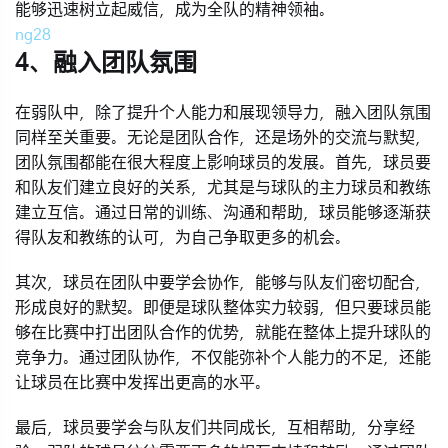
能够迅速树立起威信，成为全队的精神领袖。
ng28
4、融入团队氛围
在弱队中，除了提升个人能力和展现领导力，融入团队氛围
同样至关重要。无论是团队合作，还是场外的交流与默契，
团队氛围都能在很大程度上影响球员的发展。首先，球员要
和队友们建立良好的关系，尤其是与球队的主力球员和教练
建立互信。通过日常的训练、沟通和帮助，球员能够逐渐获
得队友和教练的认可，为自己争取更多的机会。
其次，球员在团队中要学会协作，能够与队友们密切配合，
形成良好的默契。即便是球队整体实力较弱，但只要球员能
够在比赛中打出团队合作的优势，就能在整体上提升球队的
竞争力。通过团队协作，不仅能弥补个人能力的不足，还能
让球员在比赛中发挥出更高的水平。
最后，球员要学会与队友们共同成长，互相帮助，分享经