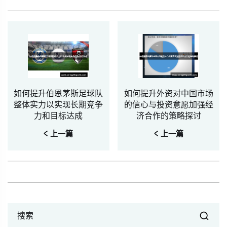
如何提升伯恩茅斯足球队
如何提升外资对中国市场
整体实力以实现长期竞争
的信心与投资意愿加强经
力和目标达成
济合作的策略探讨
< 上一篇
< 上一篇
搜索