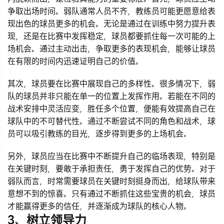
争取出场时间。弱队通常人员不齐，教练员可能更愿意给表
现出色的球员更多的机会。无论是通过在训练中努力提升表
现，还是在比赛中发挥稳定，球员都要抓住每一次可能的上
场机会。通过主动出击，争取更多的表现机会，能够让球员
在有限的时间内迅速证明自己的价值。
其次，球员要在比赛中展现自己的多样性。很多情况下，弱
队的球员并非只能在单一的位置上发挥作用。若能在不同的
战术安排中灵活应变，胜任多个位置，便能有效提高自己在
球队中的不可替代性。通过不断尝试不同的角色和战术，球
员可以吸引教练的目光，逐步得到更多的上场机会。
另外，球员应当在比赛中不断提升自己的临场表现，特别是
在关键时刻，要敢于承担责任，勇于发挥自己的优势。对于
弱队而言，时常需要球员在关键时刻挺身而出，给球队带来
意想不到的惊喜。只有通过不断抓住这些宝贵的机会，球员
才能赢得更多的信任，并逐渐成为球队的核心人物。
3、树立领导力