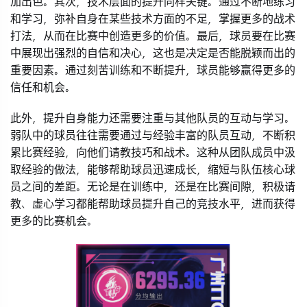
加出色。其次，技术层面的提升同样关键。通过不断地练习
和学习，弥补自身在某些技术方面的不足，掌握更多的战术
打法，从而在比赛中创造更多的价值。最后，球员要在比赛
中展现出强烈的自信和决心，这也是决定是否能脱颖而出的
重要因素。通过刻苦训练和不断提升，球员能够赢得更多的
信任和机会。
此外，提升自身能力还需要注重与其他队员的互动与学习。
弱队中的球员往往需要通过与经验丰富的队员互动，不断积
累比赛经验，向他们请教技巧和战术。这种从团队成员中汲
取经验的做法，能够帮助球员迅速成长，缩短与队伍核心球
员之间的差距。无论是在训练中，还是在比赛间隙，积极请
教、虚心学习都能帮助球员提升自己的竞技水平，进而获得
更多的比赛机会。