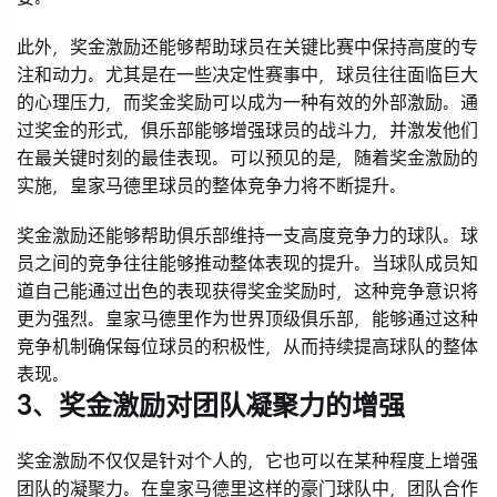
此外，奖金激励还能够帮助球员在关键比赛中保持高度的专
注和动力。尤其是在一些决定性赛事中，球员往往面临巨大
的心理压力，而奖金奖励可以成为一种有效的外部激励。通
过奖金的形式，俱乐部能够增强球员的战斗力，并激发他们
在最关键时刻的最佳表现。可以预见的是，随着奖金激励的
实施，皇家马德里球员的整体竞争力将不断提升。
奖金激励还能够帮助俱乐部维持一支高度竞争力的球队。球
员之间的竞争往往能够推动整体表现的提升。当球队成员知
道自己能通过出色的表现获得奖金奖励时，这种竞争意识将
更为强烈。皇家马德里作为世界顶级俱乐部，能够通过这种
竞争机制确保每位球员的积极性，从而持续提高球队的整体
表现。
3、奖金激励对团队凝聚力的增强
奖金激励不仅仅是针对个人的，它也可以在某种程度上增强
团队的凝聚力。在皇家马德里这样的豪门球队中，团队合作