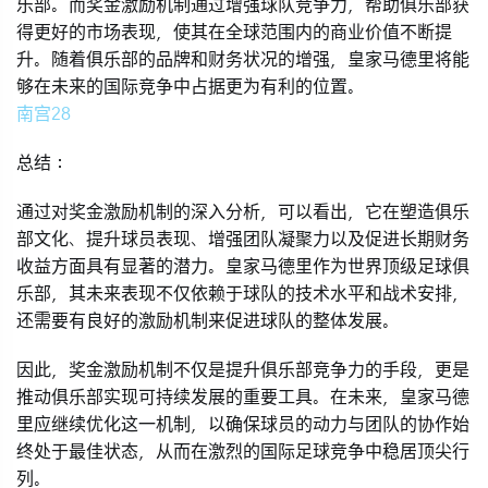
乐部。而奖金激励机制通过增强球队竞争力，帮助俱乐部获
得更好的市场表现，使其在全球范围内的商业价值不断提
升。随着俱乐部的品牌和财务状况的增强，皇家马德里将能
够在未来的国际竞争中占据更为有利的位置。
南宫28
总结：
通过对奖金激励机制的深入分析，可以看出，它在塑造俱乐
部文化、提升球员表现、增强团队凝聚力以及促进长期财务
收益方面具有显著的潜力。皇家马德里作为世界顶级足球俱
乐部，其未来表现不仅依赖于球队的技术水平和战术安排，
还需要有良好的激励机制来促进球队的整体发展。
因此，奖金激励机制不仅是提升俱乐部竞争力的手段，更是
推动俱乐部实现可持续发展的重要工具。在未来，皇家马德
里应继续优化这一机制，以确保球员的动力与团队的协作始
终处于最佳状态，从而在激烈的国际足球竞争中稳居顶尖行
列。