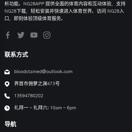
析功能。NG28APP 提供全面的体育内容和互动体验，支持
NG28下载，轻松安装并快速进入体育世界。访问 NG28入
口，即刻体验顶级体育服务。
联系方式
bloodstained@outlook.com
界首市佣萝之渊473号
13594780202
礼拜一 - 礼拜六: 10am - 6pm
导航