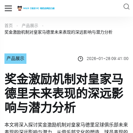
首页
产品展示
奖金激励机制对皇家马德里未来表现的深远影响与潜力分析
产品展示
2026-01-28 09:41:00
奖金激励机制对皇家马
德里未来表现的深远影
响与潜力分析
本文将深入探讨奖金激励机制对皇家马德里足球俱乐部未来
表现的深远影响与潜力。从俱乐部文化的塑造、球员表现的