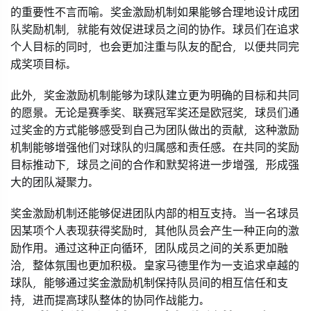
的重要性不言而喻。奖金激励机制如果能够合理地设计成团
队奖励机制，就能有效促进球员之间的协作。球员们在追求
个人目标的同时，也会更加注重与队友的配合，以便共同完
成奖项目标。
此外，奖金激励机制能够为球队建立更为明确的目标和共同
的愿景。无论是赛季奖、联赛冠军奖还是欧冠奖，球员们通
过奖金的方式能够感受到自己为团队做出的贡献，这种激励
机制能够增强他们对球队的归属感和责任感。在共同的奖励
目标推动下，球员之间的合作和默契将进一步增强，形成强
大的团队凝聚力。
奖金激励机制还能够促进团队内部的相互支持。当一名球员
因某项个人表现获得奖励时，其他队员会产生一种正向的激
励作用。通过这种正向循环，团队成员之间的关系更加融
洽，整体氛围也更加积极。皇家马德里作为一支追求卓越的
球队，能够通过奖金激励机制保持队员间的相互信任和支
持，进而提高球队整体的协同作战能力。