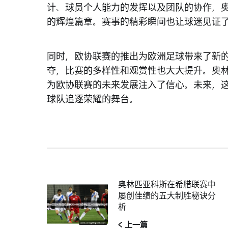
计、球员个人能力的发挥以及团队的协作，
的辉煌篇章。赛事的精彩瞬间也让球迷见证
同时，欧协联赛的推出为欧洲足球带来了新
夺，比赛的多样性和观赏性也大大提升。奥
为欧协联赛的未来发展注入了信心。未来，
球队追逐荣耀的舞台。
奥林匹亚科斯在希腊联赛中
屡创佳绩的五大制胜秘诀分
析
< 上一篇