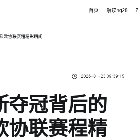
首页
解读ng28
及欧协联赛程精彩瞬间
2026-01-23 09:39:15
斯夺冠背后的
欧协联赛程精