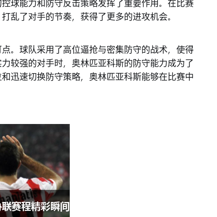
的控球能力和防守反击策略发挥了重要作用。在比赛
，打乱了对手的节奏，获得了更多的进攻机会。
可点。球队采用了高位逼抢与密集防守的战术，使得
实力较强的对手时，奥林匹亚科斯的防守能力成为了
位和迅速切换防守策略，奥林匹亚科斯能够在比赛中