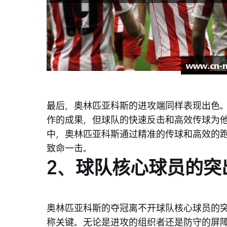
最后，奥林匹亚科斯的进攻端同样表现出色
作的成果，但球队的快速反击和高效传球为
中，奥林匹亚科斯通过精准的传球和高效的
致命一击。
2、球队核心球员的突
奥林匹亚科斯的夺冠离不开球队核心球员的
称关键。无论是进攻的组织者还是防守的屏