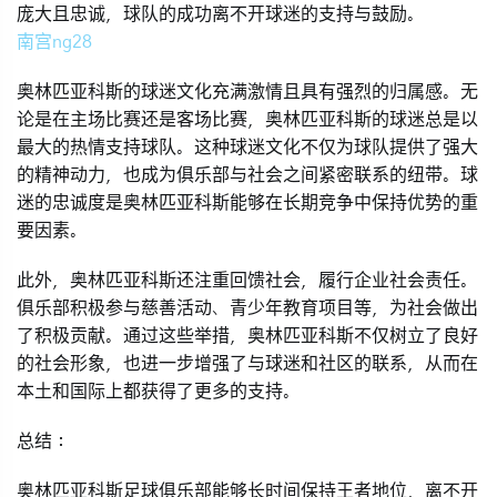
庞大且忠诚，球队的成功离不开球迷的支持与鼓励。
南宫ng28
奥林匹亚科斯的球迷文化充满激情且具有强烈的归属感。无
论是在主场比赛还是客场比赛，奥林匹亚科斯的球迷总是以
最大的热情支持球队。这种球迷文化不仅为球队提供了强大
的精神动力，也成为俱乐部与社会之间紧密联系的纽带。球
迷的忠诚度是奥林匹亚科斯能够在长期竞争中保持优势的重
要因素。
此外，奥林匹亚科斯还注重回馈社会，履行企业社会责任。
俱乐部积极参与慈善活动、青少年教育项目等，为社会做出
了积极贡献。通过这些举措，奥林匹亚科斯不仅树立了良好
的社会形象，也进一步增强了与球迷和社区的联系，从而在
本土和国际上都获得了更多的支持。
总结：
奥林匹亚科斯足球俱乐部能够长时间保持王者地位，离不开