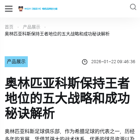
首页
产品展示
奥林匹亚科斯保持王者地位的五大战略和成功秘诀解析
产品展示
2026-01-22 09:46:36
奥林匹亚科斯保持王者
地位的五大战略和成功
秘诀解析
奥林匹亚科斯足球俱乐部，作为希腊足球的代表之一，历经
多年的发展，凭借其强大的战术体系、优秀的球员资源以及