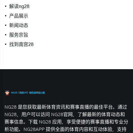
解读ng28
产品展示
新闻动态
服务宗旨
找到南宫28
NG28 是您获取最新体育资讯和赛事直播的最佳平台。通过
NG28，用户可以访问 NG28官网，了解最新的体育动态和
赛事信息。下载 NG28 应用，享受便捷的赛事直播和专业分
析功能。NG28APP 提供全面的体育内容和互动体验，支持