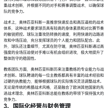
重战术创新，并根据不同的对手和赛事调整战术，以确保球
队的竞争力。
战术上，奥林匹亚科斯一直推崇快速反击和高压逼抢的战术
体系，这种战术要求球员具有较高的身体素质和对比赛节奏
的敏锐把控。球队注重攻防转换的速度，利用快速的边路进
攻和中场压迫，充分发挥球员的个人能力和团队配合。此
外，球队还注重细节，尤其在防守端，奥林匹亚科斯通过高
强度的全场压迫使对手难以有机会组织进攻，极大地提升了
整体防守的稳固性。
教练团队方面，奥林匹亚科斯历来注重教练的专业能力与战
术创新。球队聘请的每一位主教练都具有丰富的战术经验和
过硬的执教能力，能够根据球队的实际情况灵活调整战术。
无论是传统的希腊战术风格，还是融合了欧洲其他国家的先
进战术理念，奥林匹亚科斯总能在教练的带领下保持强大的
竞争力。
3、国际化经营与财务管理