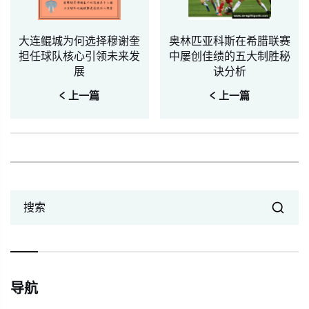
大连鲲城为何选择穆谢奎
奥林匹亚科斯在希腊联赛
担任球队核心引领未来发
中屡创佳绩的五大制胜秘
展
诀分析
< 上一篇
< 上一篇
搜索
导航